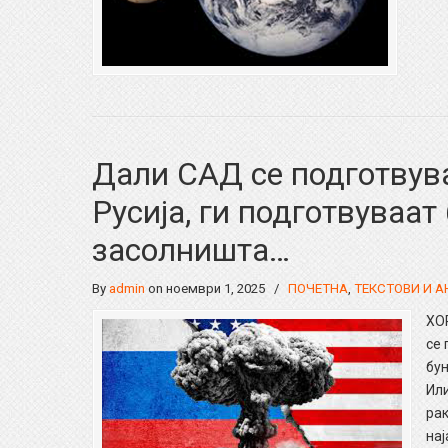
Дали САД се подготвува
Русија, ги подготвуваат
засолништа…
By
admin
on ноември 1, 2025
/
ПОЧЕТНА
,
ТЕКСТОВИ И 
ХО
се 
бу
Или
рак
нај