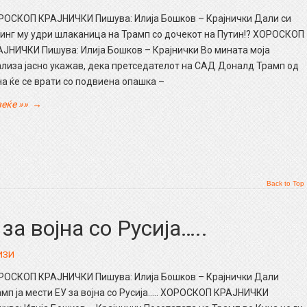
РОСКОП КРАЈНИЧКИ Пишува: Илија Бошков – Крајнички Дали си
инг му удри шлаканица на Трамп со дочекот на Путин!? ХОРОСКОП
ЈНИЧКИ Пишува: Илија Бошков – Крајнички Во мината моја
лиза јасно укажав, дека претседателот на САД Доналд Трамп од
а ќе се врати со подвиена опашка –
еќе »»
→
Back to Top
за војна со Русија…..
ИЗИ
РОСКОП КРАЈНИЧКИ Пишува: Илија Бошков – Крајнички Дали
мп ја мести ЕУ за војна со Русија….. ХОРОСКОП КРАЈНИЧКИ