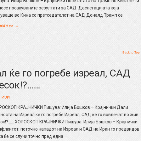
ува: Илија Бошков – Крајнички Посетатата на Трамп во Кина не ги
есе посакуваните резултати за САД. Даслегацијата која
туваше во Кина со претседателот на САД Доналд Трамп се
еќе »»
→
Back to Top
л ќе го погребе изреал, САД
песок!?……
ЛИЗИ
РОСКОП КРАЈНИЧКИ Пишува: Илија Бошков – Крајнички Дали
носта на Изреал ќе го погребе Изреал, САД ќе го вовлечат во жив
сок!?…… ХОРОСКОП КРАЈНИЧКИ Пишува: Илија Бошков – Крајнички
флкитот, поточно нападот на Изреал и САД на Иран го предвидов
а ќе се случи точно пред една