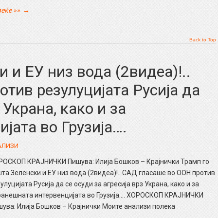
еќе »»
→
Back to Top
 и ЕУ низ вода (2видеа)!..
тив резулуцијата Русија да
 Украна, како и за
јата во Грузија….
АЛИЗИ
РОСКОП КРАЈНИЧКИ Пишува: Илија Бошков – Крајнички Трамп го
та Зеленски и ЕУ низ вода (2видеа)!.. САД гласаше во ООН против
улуцијата Русија да се осуди за агресија врз Украна, како и за
ранешната интервенцијата во Грузија…. ХОРОСКОП КРАЈНИЧКИ
ува: Илија Бошков – Крајнички Моите анализи полека