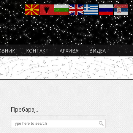
ОВНИК
КОНТАКТ
АРХИВА
ВИДЕА
Пребарај..