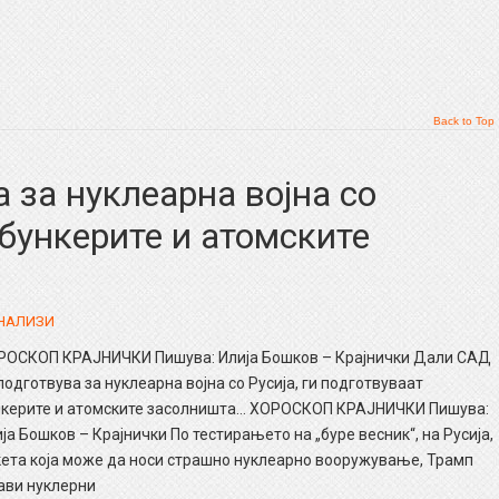
Back to Top
 за нуклеарна војна со
 бункерите и атомските
АНАЛИЗИ
РОСКОП КРАЈНИЧКИ Пишува: Илија Бошков – Крајнички Дали САД
подготвува за нуклеарна војна со Русија, ги подготвуваат
нкерите и атомските засолништа… ХОРОСКОП КРАЈНИЧКИ Пишува:
ја Бошков – Крајнички По тестирањето на „буре весник“, на Русија,
ета која може да носи страшно нуклеарно вооружување, Трамп
ави нуклерни