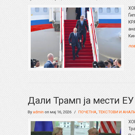
ХО
Ѓип
КРА
ана
Кин
пов
Дали Трамп ја мести ЕУ 
By
admin
on мај 16, 2026
/
ПОЧЕТНА
,
ТЕКСТОВИ И АНАЛ
ХО
Тра