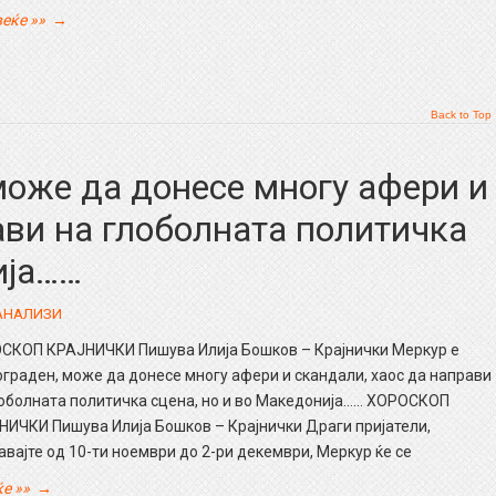
еќе »»
→
Back to Top
може да донесе многу афери и
ави на глоболната политичка
ија……
 АНАЛИЗИ
СКОП КРАЈНИЧКИ Пишува Илија Бошков – Крајнички Меркур е
граден, може да донесе многу афери и скандали, хаос да направи
лоболната политичка сцена, но и во Македонија…… ХОРОСКОП
НИЧКИ Пишува Илија Бошков – Крајнички Драги пријатели,
вајте од 10-ти ноември до 2-ри декември, Меркур ќе се
е »»
→