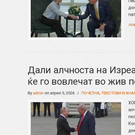
Пиш
дон
па
пов
Дали алчноста на Изреа
ќе го вовлечат во жив 
By
admin
on април 5, 2026
/
ПОЧЕТНА
,
ТЕКСТОВИ И АНА
ХО
алч
пе
Кон
дек