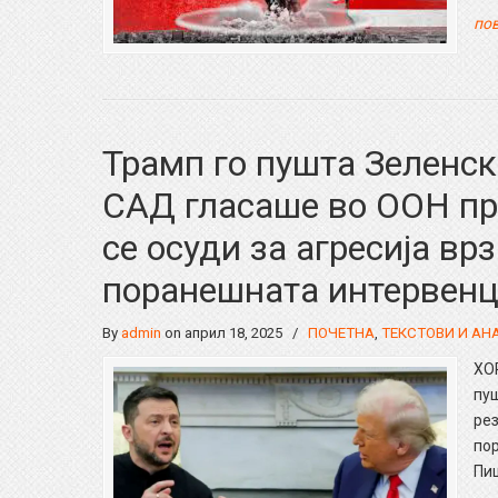
пов
Трамп го пушта Зеленски
САД гласаше во ООН про
се осуди за агресија врз
поранешната интервенци
By
admin
on април 18, 2025
/
ПОЧЕТНА
,
ТЕКСТОВИ И АН
ХО
пуш
рез
по
Пиш