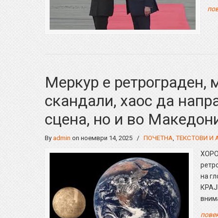
пов
Меркур е ретрограден, 
скандали, хаос да напр
сцена, но и во Македон
By
admin
on ноември 14, 2025
/
ПОЧЕТНА
,
ТЕКСТОВИ И
ХОРО
ретро
на г
КРАЈ
внима
повеќ