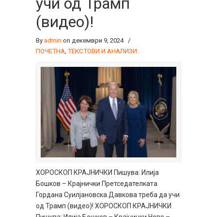
учи од Трамп
(видео)!
By
admin
on декември 9, 2024
/
ПОЧЕТНА
,
ТЕКСТОВИ И АНАЛИЗИ
ХОРОСКОП КРАЈНИЧКИ Пишува: Илија
Бошков – Крајнички Претседателката
Гордана Суилјановска Давкова треба да учи
од Трамп (видео)! ХОРОСКОП КРАЈНИЧКИ
Пишува: Илија Бошков – Крајнички Ново –