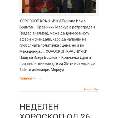
ХОРОСКОП КРАЈНИЧКИ Пишува Илија
Бошков – Крајнички Меркур е ретрограден
(видео анализа), може да донесе многу
афери и скандали, хаос да направи на
глоболната политичка сцена, но и во
Македонија…… ХОРОСКОП КРАЈНИЧКИ
Пишува Илија Бошков – Крајнички Драги
пријатели, внимавајте од 25-ти ноември до
155-ти декември, Меркур
повеќе »»
→
Back to Top
НЕДЕЛЕН
ХОРОСКОП ОД 26