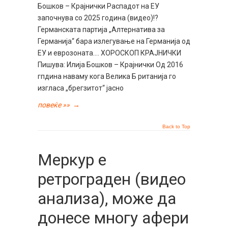
Бошков – Крајнички Распадот на ЕУ
започнува со 2025 година (видео)!?
Германската партија „Алтернатива за
Германија“ бара излегување на Германија од
ЕУ и еврозоната…. ХОРОСКОП КРАЈНИЧКИ
Пишува: Илија Бошков – Крајнички Од 2016
гпдина наваму кога Велика Б ританија го
изгласа „брегзитот“ јасно
повеќе »»
→
Back to Top
Меркур е
ретрограден (видео
анализа), може да
донесе многу афери