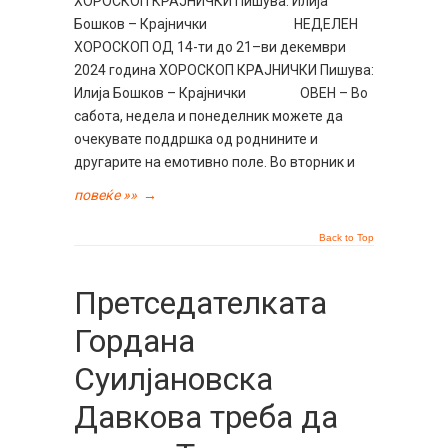
ХОРОСКОП КРАЈНИЧКИ Пишува: Илија
Бошков – Крајнички НЕДЕЛЕН
ХОРОСКОП ОД 14-ти до 21–ви декември
2024 година ХОРОСКОП КРАЈНИЧКИ Пишува:
Илија Бошков – Крајнички ОВЕН – Во
сабота, недела и понеделник можете да
очекувате поддршка од роднините и
другарите на емотивно поле. Во вторник и
повеќе »»
→
Back to Top
Претседателката
Гордана
Суилјановска
Давкова треба да