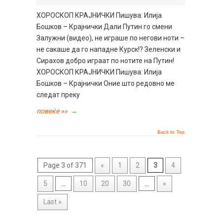
ХОРОСКОП КРАЈНИЧКИ Пишува: Илија
Бошков – Крајнички Дали Путин го смени
Залужни (видео), не играше по негови ноти –
не сакаше да го нападне Курск!? Зеленски и
Сирахов добро играат по нотите на Путин!
ХОРОСКОП КРАЈНИЧКИ Пишува: Илија
Бошков – Крајнички Оние што редовно ме
следат преку
повеќе »»
→
Back to Top
Page 3 of 371
«
1
2
3
4
5
...
10
20
30
...
»
Last »