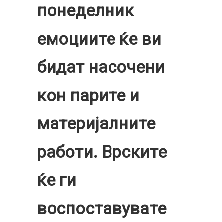
понеделник
емоциите ќе ви
бидат насочени
кон парите и
материјалните
работи. Врските
ќе ги
воспоставувате