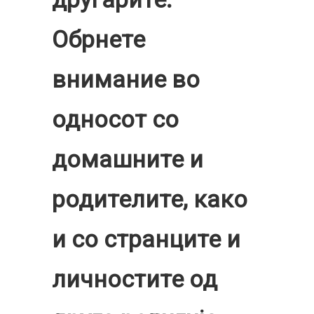
Обрнете
внимание во
односот со
домашните и
родителите, како
и со странците и
личностите од