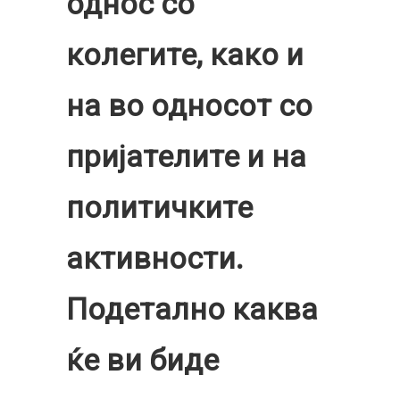
однос со
колегите, како и
на во односот со
пријателите и на
политичките
активности.
Подетално каква
ќе ви биде