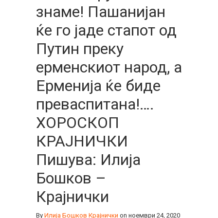
знаме! Пашанијан
ќе го јаде стапот од
Путин преку
ерменскиот народ, а
Ерменија ќе биде
преваспитана!….
ХОРОСКОП
КРАЈНИЧКИ
Пишува: Илија
Бошков –
Крајнички
By
Илија Бошков Крајнички
on ноември 24, 2020