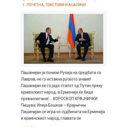
/
ПОЧЕТНА
,
ТЕКСТОВИ И АНАЛИЗИ
Пашанијан ја понизи Русија на средбата со
Лавров, не го истакна руското знаме!
Пашанијан ќе го јаде стапот од Путин преку
ерменскиот народ, а Ерменија ќе биде
преваспитана!…. ХОРОСКОП КРАЈНИЧКИ
Пишува: Илија Бошков – Крајнички
Пашинијан се игра со судбината на Ерменија
и ерменскиот народ, главата си