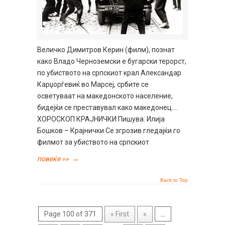
Величко Димитров Керин (филм), познат
како Владо Черноземски е бугарски терорст,
по убиството на српскиот крал Александар
Карџорѓевиќ во Марсеј, србите се
осветуваат на македонското население,
бидејќи се преставувал како македонец….
ХОРОСКОП КРАЈНИЧКИ Пишува: Илија
Бошков – Крајнички Се згрозив гледајќи го
филмот за убиството на српскиот
повеќе »»
→
Back to Top
Page 100 of 371
« First
«
...