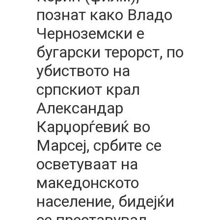
познат како Владо
Черноземски е
бугарски терорст, по
убиството на
српскиот крал
Александар
Карџорѓевиќ во
Марсеј, србите се
осветуваат на
македонското
население, бидејќи