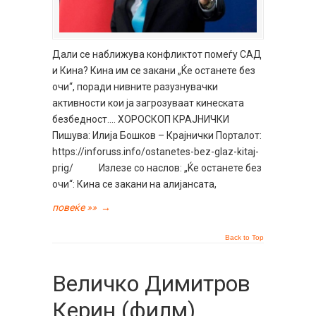
Дали се наближува конфликтот помеѓу САД
и Кина? Кина им се закани „Ќе останете без
очи“, поради нивните разузнувачки
активности кои ја загрозуваат кинеската
безбедност…. ХОРОСКОП КРАЈНИЧКИ
Пишува: Илија Бошков – Крајнички Порталот:
https://inforuss.info/ostanetes-bez-glaz-kitaj-
prig/ Излезе со наслов: „Ќе останете без
очи“: Кина се закани на алијансата,
повеќе »»
→
Back to Top
Величко Димитров
Керин (филм),