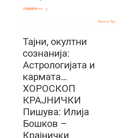
повеќе »»
→
Back to Top
Тајни, окултни
сознанија:
Астрологијата и
кармата…
ХОРОСКОП
КРАЈНИЧКИ
Пишува: Илија
Бошков –
Крајнички