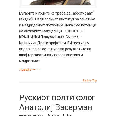
Бугарите и грците ќе треба да „абортираат“
(видео)! Швајцарскиот институт за генетика
и мадридскиот потврдија дека сме потомци
на античките македонци.. ХОРОСКОП
КРАЈНИЧКИ Пишува: Илија Бошков –
Крајнички Драги пријатели, ВИ постирам
видео во кое се кажува за резултатите на
швајцарскиот институт за генетика и
мадрискиот.
повеќе »»
→
Back to Top
Рускиот полтиколог
Анатолиј Васерман