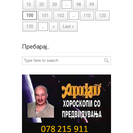
10
20
30
...
98
99
100
101
102
...
110
120
130
...
»
Last »
Пребарај..