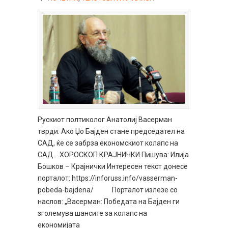
Рускиот полтиколог Анатолиј Васерман
тврди: Ако Џо Бајден стане председател на
САД, ќе се забрза економскиот колапс на
САД… ХОРОСКОП КРАЈНИЧКИ Пишува: Илија
Бошков – Крајнички Интересен текст донесе
порталот: https://inforuss.info/vasserman-
pobeda-bajdena/ Порталот излезе со
наслов: „Васерман: Победата на Бајден ги
зголемува шансите за колапс на
економијата