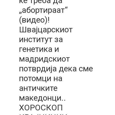
ќе треба да
„абортираат“
(видео)!
Швајцарскиот
институт за
генетика и
мадридскиот
потврдија дека сме
потомци на
античките
македонци..
ХОРОСКОП