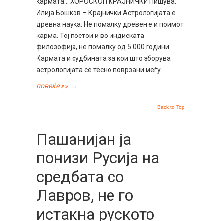
кармата… ХОРОСКОП КРАЈНИЧКИ Пишува:
Илија Бошков – Крајнички Астрологијата е
древна наука. Не помалку древен е и поимот
карма. Тој постои и во индиската
филозофија, не помалку од 5.000 години.
Кармата и судбината за кои што зборува
астрологијата се тесно поврзани меѓу
повеќе »»
→
Back to Top
Пашанијан ја
понизи Русија на
средбата со
Лавров, не го
истакна руското