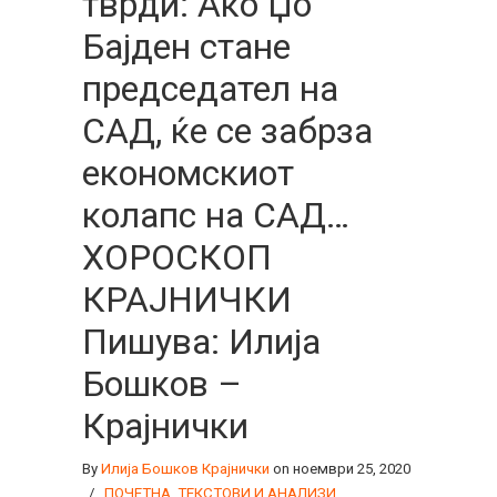
тврди: Ако Џо
Бајден стане
председател на
САД, ќе се забрза
економскиот
колапс на САД…
ХОРОСКОП
КРАЈНИЧКИ
Пишува: Илија
Бошков –
Крајнички
By
Илија Бошков Крајнички
on ноември 25, 2020
/
ПОЧЕТНА
,
ТЕКСТОВИ И АНАЛИЗИ