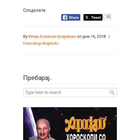
Споделете
20
By
Илија Бошков Крајнички
on јуни 16, 2018
/
Horoskop-Krajnicki
Пребарај..