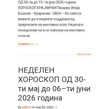
ОД 06-ти до 13–ти јуни 2026 година
ХОРОСКОП КРАЈНИЧКИ Пишува: Илија
Бошков – Крајнички ОВЕН – Во сабота
можете да очекувате поддршка од
пријателите на емотивно поле. Недела и
понеделник не и се поволни на емотивно
поле ќе
повеќе »»
→
Back to Top
НЕДЕЛЕН
ХОРОСКОП ОД 30-
ти мај до 06–ти јуни
2026 година
By
admin
on мај 30, 2026
/