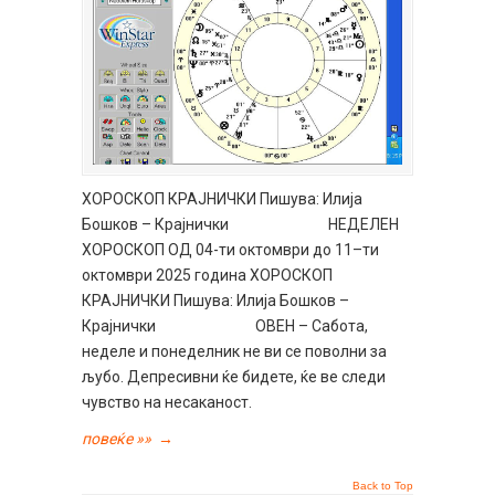
ХОРОСКОП КРАЈНИЧКИ Пишува: Илија
Бошков – Крајнички НЕДЕЛЕН
ХОРОСКОП ОД 04-ти октомври до 11–ти
октомври 2025 година ХОРОСКОП
КРАЈНИЧКИ Пишува: Илија Бошков –
Крајнички ОВЕН – Сабота,
неделе и понеделник не ви се поволни за
љубо. Депресивни ќе бидете, ќе ве следи
чувство на несаканост.
повеќе »»
→
Back to Top