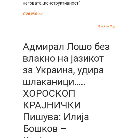
неговата „конструктивност“
повеќе »»
→
Back to Top
Адмирал Лошо без
влакно на јазикот
за Украина, удира
шлаканици…..
ХОРОСКОП
КРАЈНИЧКИ
Пишува: Илија
Бошков –