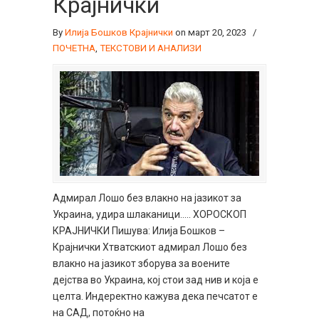
Крајнички
By
Илија Бошков Крајнички
on март 20, 2023
/
ПОЧЕТНА
,
ТЕКСТОВИ И АНАЛИЗИ
Адмирал Лошо без влакно на јазикот за
Украина, удира шлаканици….. ХОРОСКОП
КРАЈНИЧКИ Пишува: Илија Бошков –
Крајнички Хтватскиот адмирал Лошо без
влакно на јазикот зборува за воените
дејства во Украина, кој стои зад нив и која е
целта. Индеректно кажува дека печсатот е
на САД, потоќно на