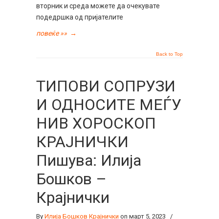
вторник и среда можете да очекувате
подедршка од пријателите
повеќе »»
→
Back to Top
ТИПОВИ СОПРУЗИ
И ОДНОСИТЕ МЕЃУ
НИВ ХОРОСКОП
КРАЈНИЧКИ
Пишува: Илија
Бошков –
Крајнички
By
Илија Бошков Крајнички
on март 5, 2023
/