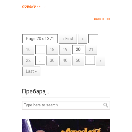
повеќе »»
→
Back to Top
Page 20 of 371
« First
«
...
10
...
18
19
20
21
22
...
30
40
50
...
»
Last »
Пребарај..