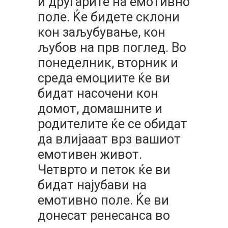
и другарите на емотивно
поле. Ќе бидете склони
кон заљубување, кон
љубов на прв поглед. Во
понеделник, вторник и
среда емоциите ќе ви
бидат насочени кон
домот, домашните и
родителите ќе се обидат
да влијааат врз вашиот
емотивен живот.
Четврто и петок ќе ви
бидат најубави на
емотивно поле. Ќе ви
донесат ренесанса во