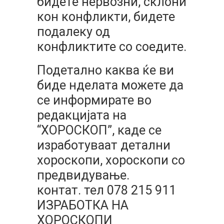
бидете нервозни, склони
кон конфликти, бидете
подалеку од
конфликтите со соедите.
Подетално каква ќе ви
биде нделата можете да
се информирате во
редакцијата на
“ХОРОСКОП”, каде се
изработуваат детални
хороскопи, хороскопи со
предвидување.
контат. тел 078 215 911
ИЗРАБОТКА НА
ХОРОСКОПИ