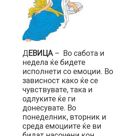
Д
ЕВИЦА
– Во сабота и
недела ќе бидете
исполнети со емоции. Во
зависност како ќе се
чувствувате, така и
одлуките ќе ги
донесувате. Во
понеделник, вторник и
среда емоциите ќе ви
бидат насочени кон