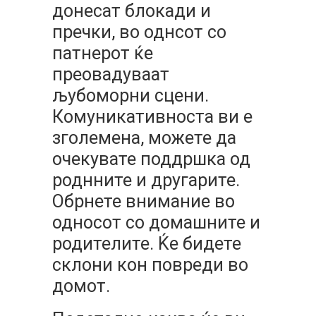
донесат блокади и
пречки, во однсот со
патнерот ќе
преовадуваат
љубоморни сцени.
Комуникативноста ви е
зголемена, можете да
очекувате поддршка од
роднните и другарите.
Обрнете внимание во
односот со домашните и
родителите. Ќе бидете
склони кон повреди во
домот.