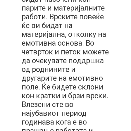
парите и материјалните
работи. Врските повеќе
ќе ви бидат на
материјална, отколку на
емотивна основа. Во
четврток и петок можете
да очекувате поддршка
од роднините и
другарите на емотивно
поле. Ќе бидете склони
кон кратки и брзи врски.
Влезени сте во
најубавиот период
годинава кога е во
прашање работата и