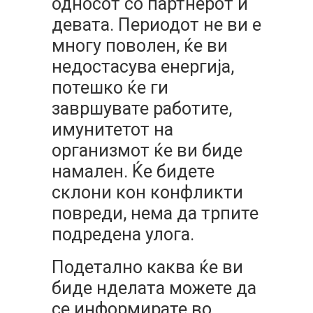
односот со партнерот и
девата. Периодот не ви е
многу поволен, ќе ви
недостасува енергија,
потешко ќе ги
завршувате работите,
имунитетот на
организмот ќе ви биде
намален. Ќе бидете
склони кон конфликти
повреди, нема да трпите
подредена улога.
Подетално каква ќе ви
биде нделата можете да
се информирате во