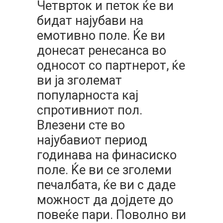
Четврток и петок ќе ви
бидат најубави на
емотивно поле. Ќе ви
донесат ренесанса во
односот со партнерот, ќе
ви ја зголемат
популарноста кај
спротивниот пол.
Влезени сте во
најубавиот период
годинава на финасиско
поле. Ќе ви се зголеми
печалбата, ќе ви с даде
можност да дојдете до
повеќе пари. Поволно ви