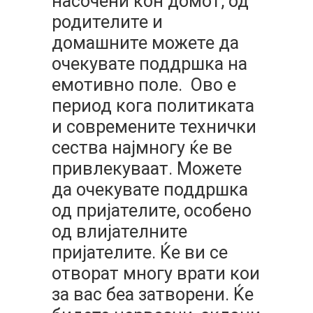
насочени кон домот, од
родителите и
домашните можете да
очекувате поддршка на
емотивно поле. Ово е
период кога политиката
и современите технички
сества најмногу ќе ве
привлекуваат. Можете
да очекувате поддршка
од пријателите, особено
од влијателните
пријателите. Ќе ви се
отворат многу врати кои
за вас беа затворени. Ќе