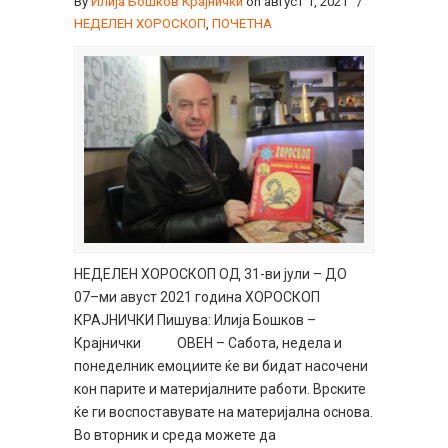
By
Илија Бошков Крајнички
on август 1, 2021
/
НЕДЕЛЕН ХОРОСКОП
,
ПОЧЕТНА
НЕДЕЛЕН ХОРОСКОП ОД 31-ви јули – ДО
07–ми авуст 2021 година ХОРОСКОП
КРАЈНИЧКИ Пишува: Илија Бошков –
Крајнички ОВЕН – Сабота, недела и
понеделник емоциите ќе ви бидат насочени
кон парите и материјалните работи. Врските
ќе ги воспоставувате на материјална основа.
Во вторник и среда можете да