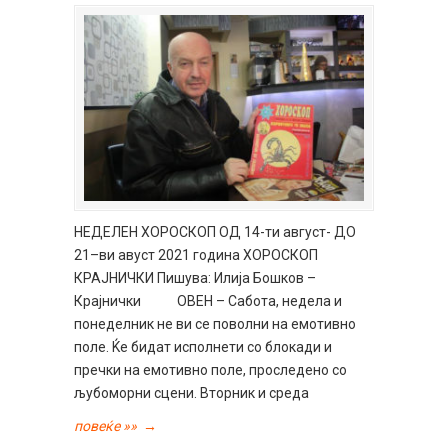
НЕДЕЛЕН ХОРОСКОП ОД 14-ти август- ДО
21–ви авуст 2021 година ХОРОСКОП
КРАЈНИЧКИ Пишува: Илија Бошков –
Крајнички ОВЕН – Сабота, недела и
понеделник не ви се поволни на емотивно
поле. Ќе бидат исполнети со блокади и
пречки на емотивно поле, проследено со
љубоморни сцени. Вторник и среда
повеќе »»
→