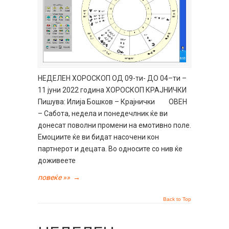
НЕДЕЛЕН ХОРОСКОП ОД 09-ти- ДО 04–ти –
11 јуни 2022 година ХОРОСКОП КРАЈНИЧКИ
Пишува: Илија Бошков – Крајнички ОВЕН
– Сабота, недела и понедечлник ќе ви
донесат поволни промени на емотивно поле.
Емоциите ќе ви бидат насочени кон
партнерот и децата. Во односите со нив ќе
доживеете
повеќе »»
→
Back to Top