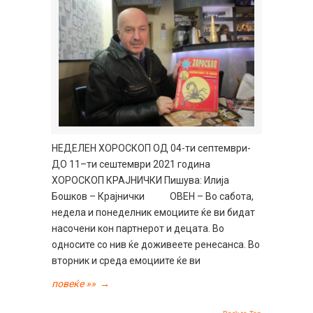
НЕДЕЛЕН ХОРОСКОП ОД 04-ти септември-
ДО 11–ти сештември 2021 година
ХОРОСКОП КРАЈНИЧКИ Пишува: Илија
Бошков – Крајнички ОВЕН – Во сабота,
недела и понеделник емоциите ќе ви бидат
насочени кон партнерот и децата. Во
односите со нив ќе доживеете ренесанса. Во
вторник и среда емоциите ќе ви
повеќе »»
→