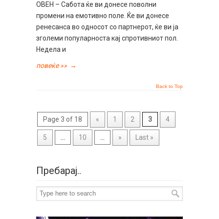
ОВЕН – Сабота ќе ви донесе поволни
промени на емотивно поле. Ќе ви донесе
ренесанса во односот со партнерот, ќе ви ја
зголеми популарноста кај спротивниот пол.
Недела и
повеќе »»
→
Back to Top
Page 3 of 18
«
1
2
3
4
5
...
10
...
»
Last »
Пребарај..