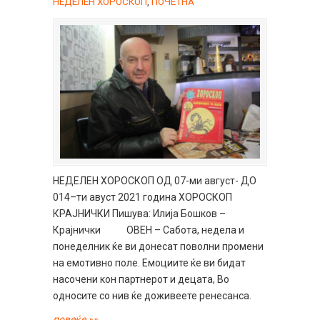
НЕДЕЛЕН ХОРОСКОП
,
ПОЧЕТНА
НЕДЕЛЕН ХОРОСКОП ОД 07-ми август- ДО
014–ти авуст 2021 година ХОРОСКОП
КРАЈНИЧКИ Пишува: Илија Бошков –
Крајнички ОВЕН – Сабота, недела и
понеделник ќе ви донесат поволни промени
на емотивно поле. Емоциите ќе ви бидат
насочени кон партнерот и децата, Во
односите со нив ќе доживеете ренесанса.
повеќе »»
→