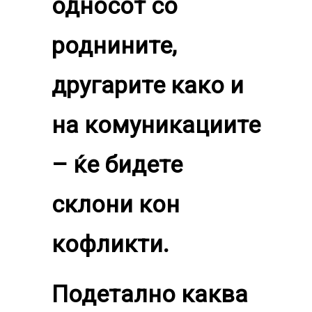
односот со
роднините,
другарите како и
на комуникациите
– ќе бидете
склони кон
кофликти.
Подетално каква