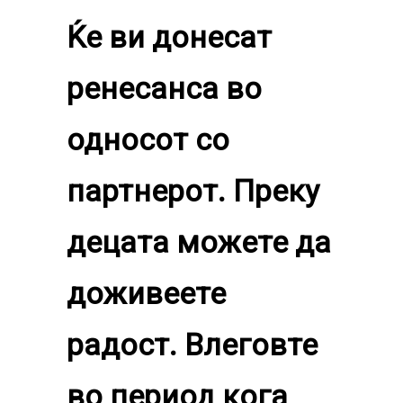
Ќе ви донесат
ренесанса во
односот со
партнерот. Преку
децата можете да
доживеете
радост. Влеговте
во период кога