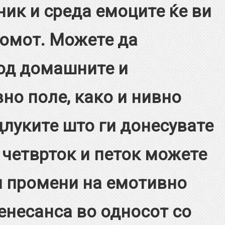
ник и среда емоците ќе ви
домот. Можете да
од домашните и
но поле, како и нивно
длуките што ги донесувате
 четврток и петок можете
и промени на емотивно
ренесанса во односот со