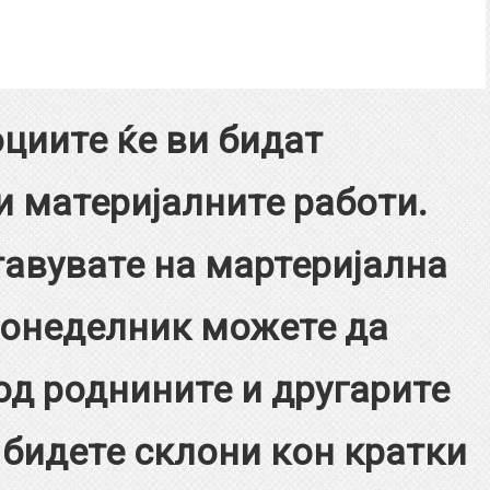
циите ќе ви бидат
и материјалните работи.
тавувате на мартеријална
понеделник можете да
од роднините и другарите
 бидете склони кон кратки