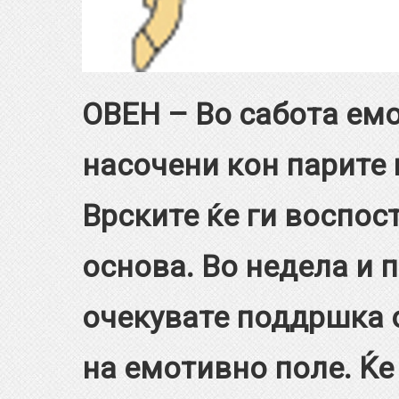
ОВЕН
– Во сабота емо
насочени кон парите 
Врските ќе ги воспос
основа. Во недела и 
очекувате поддршка 
на емотивно поле. Ќе