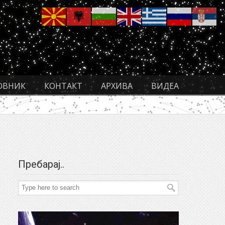
ОВНИК
КОНТАКТ
АРХИВА
ВИДЕА
Пребарај..