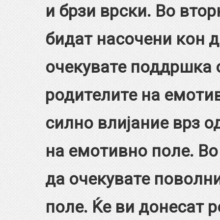
и брзи врски. Во втор
бидат насочени кон 
очекувате поддршка 
родителите на емотив
силно влијание врз о
на емотивно поле. Во
да очекувате поволн
поле. Ќе ви донесат 