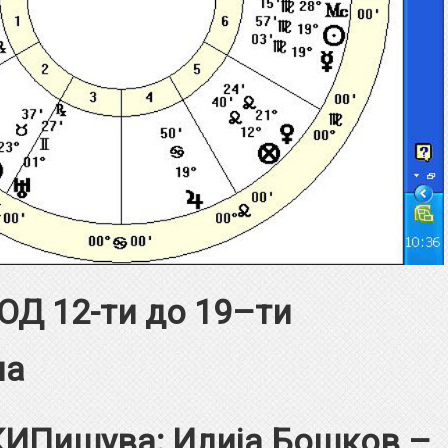
Д 12-ти до
19
–
ти
на
Пишува: Илија Бошков –