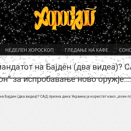
НЕДЕЛЕН ХОРОСКОП
ГЛЕДАЊЕ НА КАФЕ
СОН
мандатот на Бајден (два видеа)? 
он“ за испробавање ново оружје…
на Бајден (два видеа)? САД призна дека Украина ја користат како „воен 