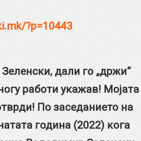
cki.mk/?p=10443
а Зеленски, дали го „држи“
многу работи укажав! Мојата
тврди! По заседанието на
атата година (2022) кога