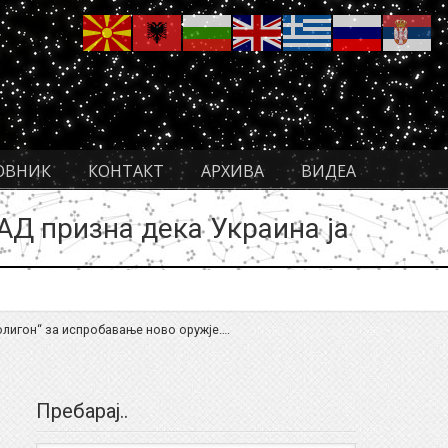
ОВНИК
КОНТАКТ
АРХИВА
ВИДЕА
САД призна дека Украина ја
.
полигон“ за испробавање ново оружје….
Пребарај..