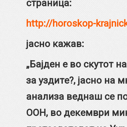
страница:
http://horoskop-krajni
јасно кажав:
„Бајден е во скутот н
за уздите?, јасно на 
анализа веднаш се по
ООН, во декември мин