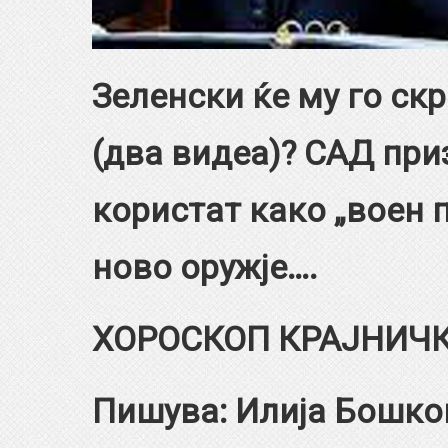
Зеленски ќе му го ск
(два видеа)? САД при
користат како „воен 
ново оружје….
ХОРОСКОП КРАЈНИЧ
Пишува: Илија Бошко