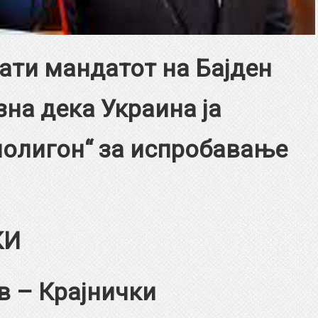
рати мандатот на Бајден
зна дека Украина ја
полигон“ за испробавање
КИ
в – Крајнички