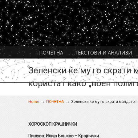
Navigation
ПОЧЕТНА
ТЕКСТОВИ И АНАЛИЗИ
Зеленски ќе му го скрати 
користат како „воен полиг
→
→
Home
ПОЧЕТНА
Зеленски ќе му го скрати мандатот 
ХОРОСКОП КРАЈНИЧКИ
Пишува: Илија Бошков – Крајнички