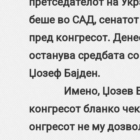
претседателот на Ук
беше во САД, сенатот
пред конгресот. Дене
останува средбата со
Џозеф Бајден.
Имено, Џозев Бај
конгресот бланко чек
онгресот не му дозво