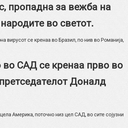
с, пропадна за вежба на
народите во светот.
ирусот се кренаа во Бразил, по нив во Романија,
 во САД се кренаа прво во
 претседателот Доналд
а Америка, поточно низ цел САД, во сите сојузни