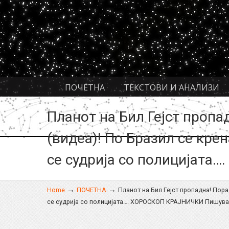
Navigation
ПОЧЕТНА
ТЕКСТОВИ И АНАЛИЗИ
Планот на Бил Гејст пропа
(видеа)! По Бразил се кре
се судрија со полицијата
→
→
Home
ПОЧЕТНА
Планот на Бил Гејст пропадна! Пора
се судрија со полицијата…. ХОРОСКОП КРАЈНИЧКИ Пишува: