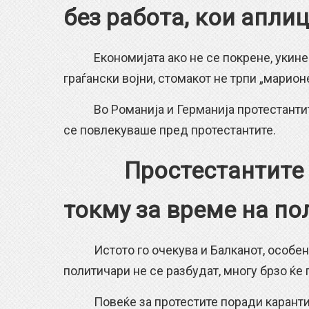
без работа, кои апли
Економијата ако не се покрене, укине к
граѓански војни, стомакот не трпи „марион
Во Романија и Германија протестантите 
се повлекуваше пред протестантите.
Простестантите
токму за време на по
Истото го очекува и Балканот, особено 
политичари не се разбудат, многу брзо ќе 
Повеќе за протестите поради карантин