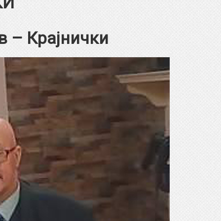
КИ
в – Крајнички