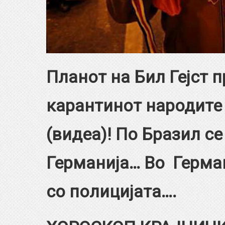
Планот на Бил Гејст 
карантинот народите 
(видеа)! По Бразил се
Германија… Во Герман
со полицијата….