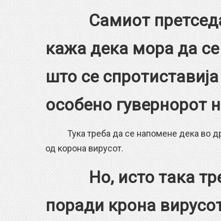
Самиот претсед
кажа дека мора да се
што се спротиставија
особено гувернорот 
Тука треба да се напомене дека во држ
од корона вирусот.
Но, исто така т
поради крона вирусот