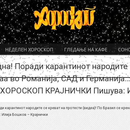
НЕДЕЛЕН ХОРОСКОП
ГЛЕДАЊЕ НА КАФЕ
СОН
дна! Поради карантинот народите 
наа во Романија, САД и Германија
…. ХОРОСКОП КРАЈНИЧКИ Пишува: 
ди карантинот народите се креват на протести (видеа)! По Бразил се крен
 Илија Бошков – Крајнички