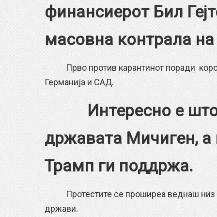
финансиерот Бил Гејт
масовна контрала на 
Прво против карантинот поради корона в
Германија и САД.
Интересно е што
државата Мичиген, а
Трамп ги поддржа.
Протестите се проширеа веднаш низ цел
држави.