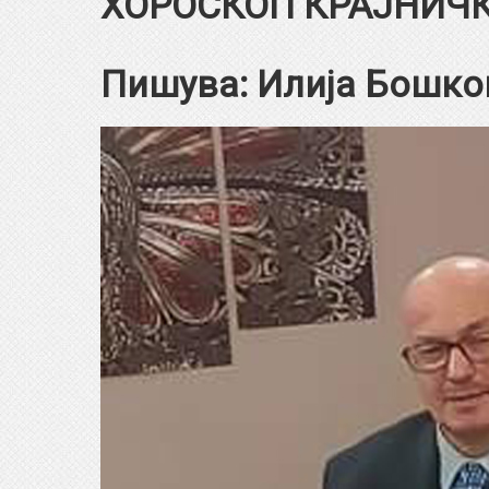
ХОРОСКОП КРАЈНИЧ
Пишува: Илија Бошко