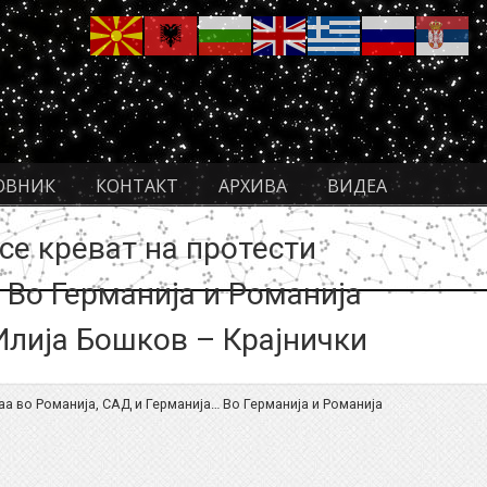
ОВНИК
КОНТАКТ
АРХИВА
ВИДЕА
се креват на протести
… Во Германија и Романија
Илија Бошков – Крајнички
аа во Романија, САД и Германија… Во Германија и Романија