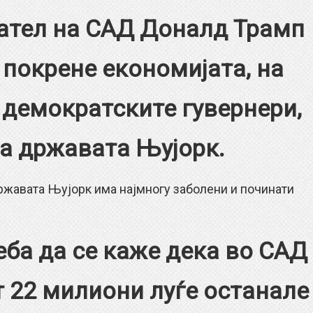
ател на САД Доналд Трамп
 покрене економијата, на
 демократските гувернери,
на државата Њујорк.
авата Њујорк има најмногу заболени и починати
реба да се каже дека во САД
 22 милиони луѓе останале