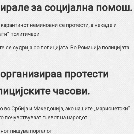
цирале за социјална помош.
арантинот неминовни се протести, а некаде и
ети“ политичари.
се судрија со полицијата. Во Романија полицијата
 организираа протести
лицијските часови.
во Србија и Македонија, ако нашите „марионетски“
го почувствуваат гневот на народот.
от пишува порталот