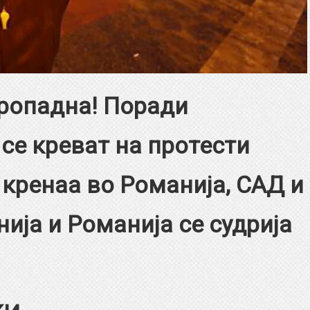
пропадна! Поради
се креват на протести
 кренаа во Романија, САД и
ија и Романија се судрија