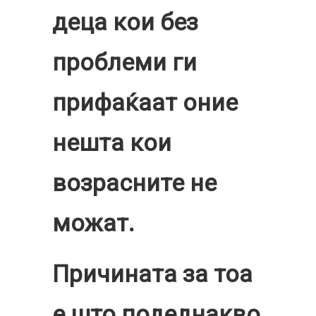
деца кои без
проблеми ги
прифаќаат оние
нешта кои
возрасните не
можат.
Причината за тоа
е што подеднакво