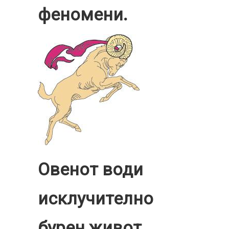
феномени.
Овенот води
исклучително
бурен живот.