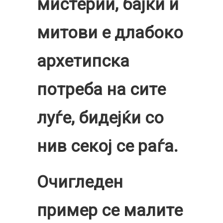
мистерии, бајки и
митови е длабоко
архетипска
потреба на сите
луѓе, бидејќи со
нив секој се раѓа.
Очигледен
пример се малите