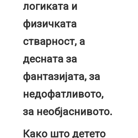
логиката и
физичката
стварност, а
десната за
фантазијата, за
недофатливото,
за необјаснивото.
Како што детето