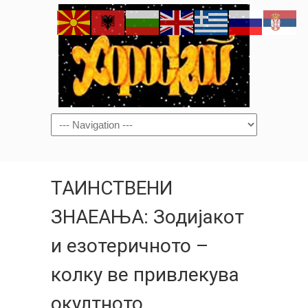
Navigation
ТАИНСТВЕНИ
ЗНАЕАЊА: Зодијакот
и езотеричното –
колку ве привлекува
окултното,