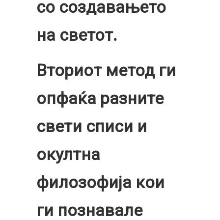
со создавањето
на светот.
Вториот метод ги
опфаќа разните
свети списи и
окултна
филозофија кои
ги познавале