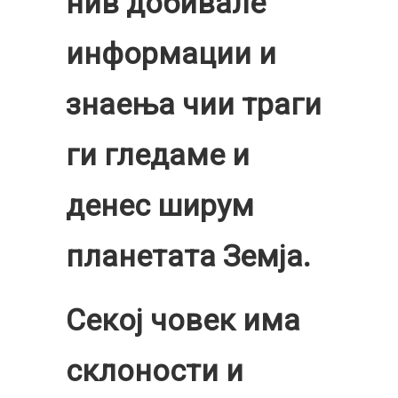
нив добивале
информации и
знаења чии траги
ги гледаме и
денес ширум
планетата Земја.
Секој човек има
склоности и