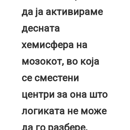
да ја активираме
десната
хемисфера на
мозокот, во која
се сместени
центри за она што
логиката не може
да го разбере.