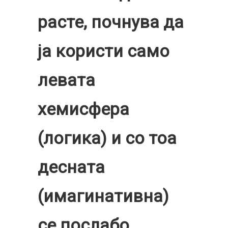
расте, почнува да
ја користи само
левата
хемисфера
(логика) и со тоа
десната
(имагинативна)
се послабо