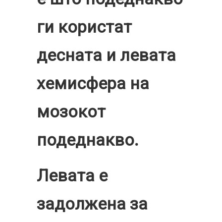
ги користат
десната и левата
хемисфера на
мозокот
подеднакво.
Левата е
задолжена за