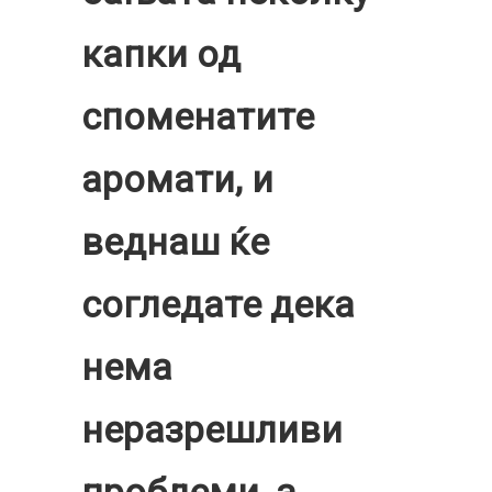
капки од
споменатите
аромати, и
веднаш ќе
согледате дека
нема
неразрешливи
проблеми, а