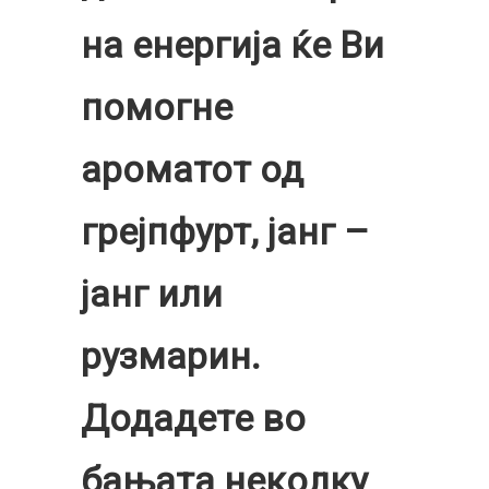
на енергија ќе Ви
помогне
ароматот од
грејпфурт, јанг –
јанг или
рузмарин.
Додадете во
бањата неколку