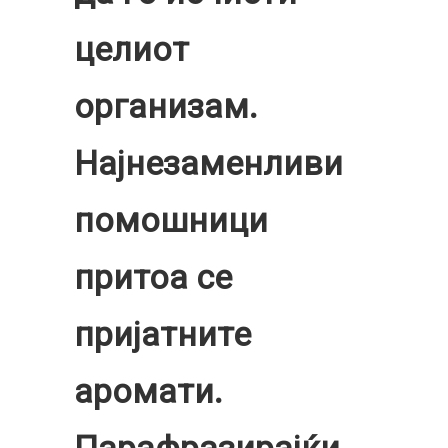
целиот
организам.
Најнезаменливи
помошници
притоа се
пријатните
аромати.
Парафразирајќи