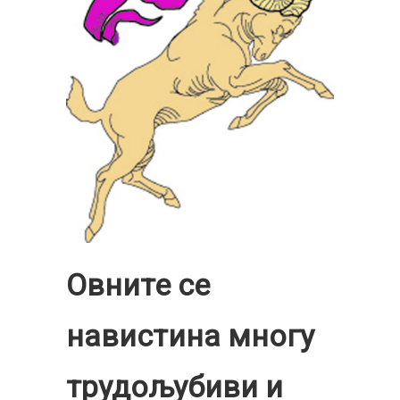
Овните се
навистина многу
трудољубиви и