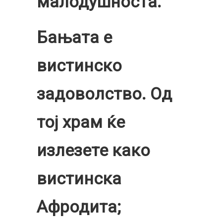
малодушноста.
Бањата е
вистинско
задоволство. Од
тој храм ќе
излезете како
вистинска
Афродита;