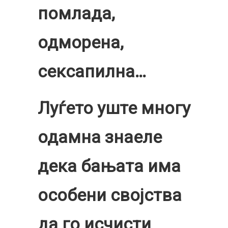
помлада,
одморена,
сексапилна…
Луѓето уште многу
одамна знаеле
дека бањата има
особени својства
да го исчисти