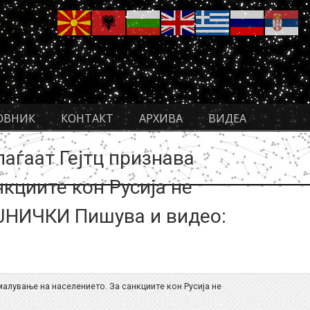
ОВНИК
КОНТАКТ
АРХИВА
ВИДЕА
паѓаат Гејтц признава
нкциите кон Русија не
АЈНИЧКИ Пишува и видео:
амалување на населението. За санкциите кон Русија не