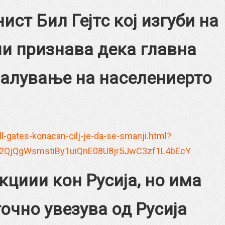
т Бил Гејтс кој изгуби на
вни признава дека главна
малување на населениерто
l-gates-konacan-cilj-je-da-se-smanji.html?
T2QjQgWsmstiBy1uiQnE08U8jr5JwC3zf1L4bEcY
иии кон Русија, но има
очно увезува од Русија