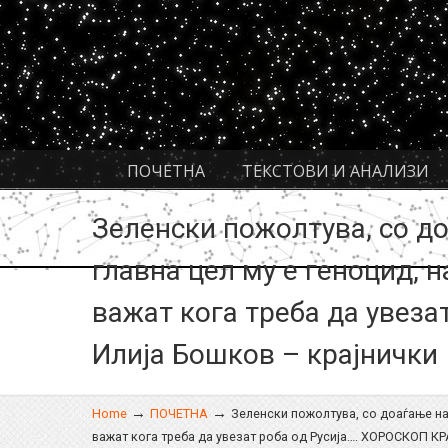
Navigation
ПОЧЕТНА
ТЕКСТОВИ И АНАЛИЗИ
Зеленски пожолтува, со до
главна цел му е геноцид, 
важат кога треба да увез
Илија Бошков – крајнички
→
→
Home
ПОЧЕТНА
Зеленски пожолтува, со доаѓање на 
важат кога треба да увезат роба од Русија…. ХОРОСКОП К