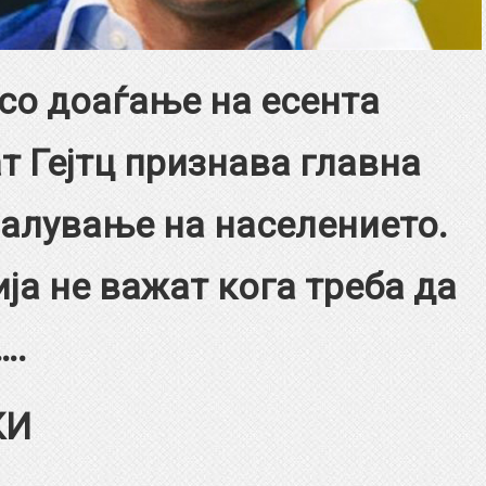
со доаѓање на есента
ат Гејтц признава главна
малување на населението.
ја не важат кога треба да
….
КИ