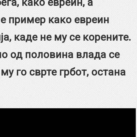
га, како евреин, а
 е пример како евреин
а, каде не му се корените.
о од половина влада се
 му го сврте грбот, остана