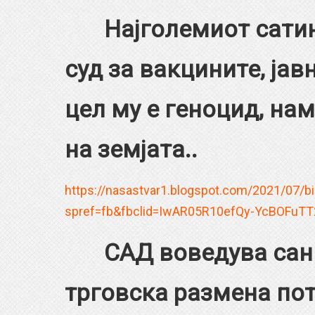
Најголемиот сатинис
суд за вакцините, ја
цел му е геноцид, на
на земјата..
https://nasastvar1.blogspot.com/2021/07/bil
spref=fb&fbclid=IwAR05R10efQy-YcBOFuT
САД воведува санкц
трговска размена пот