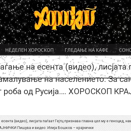
НЕДЕЛЕН ХОРОСКОП
ГЛЕДАЊЕ НА КАФЕ
СОН
аѓање на есента (видео), лисјата 
намалување на населението. За са
ат роба од Русија…. ХОРОСКОП КР
есента (видео), лисјата паѓаат Гејтц признава главна цел му е геноцид, н
РАЈНИЧКИ Пишува и видео: Илија Бошков – крајнички