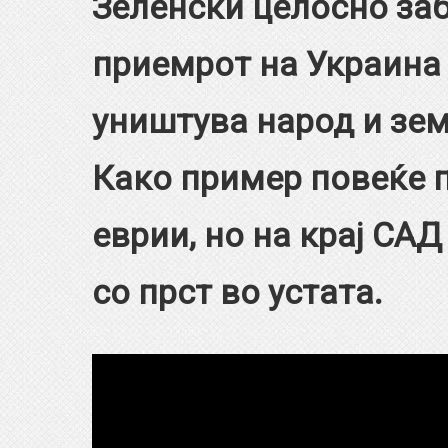
Зеленски целосно забе
приемрот на Украина
уништува народ и земј
Како пример повеќе п
еврии, но на крај САД
со прст во устата.