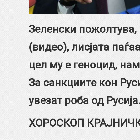
Зеленски пожолтува, 
(видео), лисјата паѓа
цел му е геноцид, на
За санкциите кон Руси
увезат роба од Русија
ХОРОСКОП КРАЈНИЧ