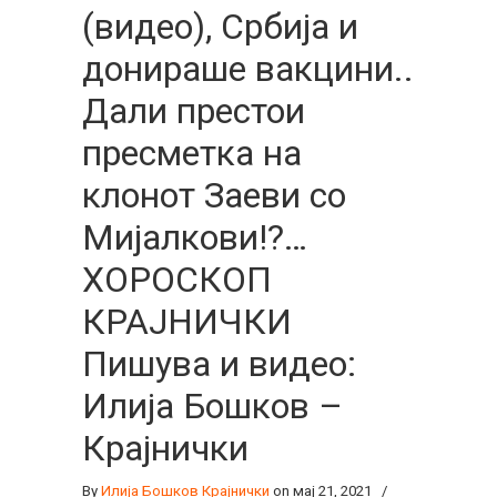
(видео), Србија и
донираше вакцини..
Дали престои
пресметка на
клонот Заеви со
Мијалкови!?…
ХОРОСКОП
КРАЈНИЧКИ
Пишува и видео:
Илија Бошков –
Крајнички
By
Илија Бошков Крајнички
on мај 21, 2021
/