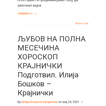
ппостојано ги предизвикуваат САД да
започнат војна
повеќе »»
→
Back to Top
ЉУБОВ НА ПОЛНА
МЕСЕЧИНА
ХОРОСКОП
КРАЈНИЧКИ
Подготвил. Илија
Бошков –
Крајнички
By
Илија Бошков Крајнички
on мај 24, 2021
/