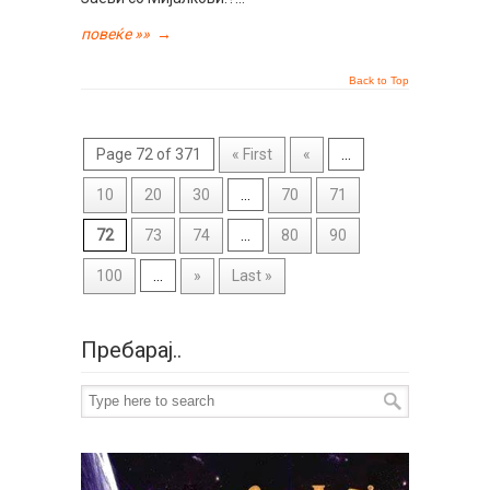
повеќе »»
→
Back to Top
Page 72 of 371
« First
«
...
10
20
30
...
70
71
72
73
74
...
80
90
100
...
»
Last »
Пребарај..