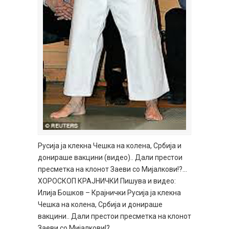
Русија ја клекна Чешка на колена, Србија и
донираше вакцини (видео).. Дали престои
пресметка на клонот Заеви со Мијалкови!?…
ХОРОСКОП КРАЈНИЧКИ Пишува и видео:
Илија Бошков – Крајнички Русија ја клекна
Чешка на колена, Србија и донираше
вакцини.. Дали престои пресметка на клонот
Заеви со Мијалкови!?…