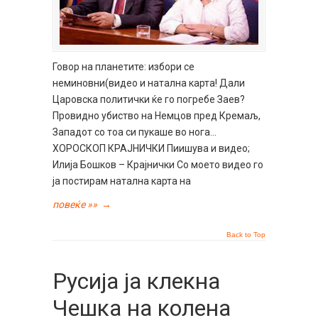
Говор на планетите: избори се
неминовни(видео и натална карта! Дали
Царовска политички ќе го погребе Заев?
Провидно убиство на Немцов пред Кремаљ,
Западот со тоа си пукаше во нога…
ХОРОСКОП КРАЈНИЧКИ Пиишува и видео;
Илија Бошков – Крајнички Со моето видео го
ја постирам натална карта на
повеќе »»
→
Back to Top
Русија ја клекна
Чешка на колена