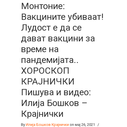
Монтоние:
Вакцините убиваат!
Лудост е да се
дават вакцини за
време на
пандемијата..
ХОРОСКОП
КРАЈНИЧКИ
Пишува и видео:
Илија Бошков –
Крајнички
By
Илија Бошков Крајнички
on мај 26, 2021
/