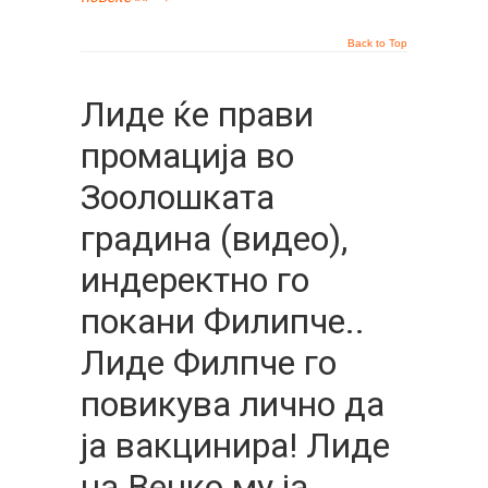
Back to Top
Лиде ќе прави
промација во
Зоолошката
градина (видео),
индеректно го
покани Филипче..
Лиде Филпче го
повикува лично да
ја вакцинира! Лиде
на Венко му ја