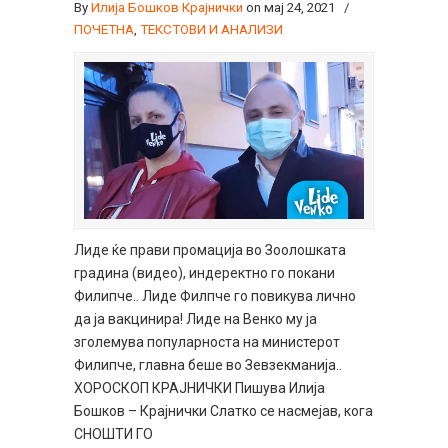
By
Илија Бошков Крајнички
on мај 24, 2021
/
ПОЧЕТНА
,
ТЕКСТОВИ И АНАЛИЗИ
Лиде ќе прави промација во Зоолошката
градина (видео), индеректно го покани
Филипче.. Лиде Филпче го повикува лично
да ја вакцинира! Лиде на Венко му ја
зголемува популарноста на министерот
Филипче, главна беше во Зевзекманија..
ХОРОСКОП КРАЈНИЧКИ Пишува Илија
Бошков – Крајнички Слатко се насмејав, кога
СНОШТИ ГО