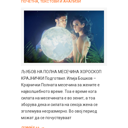
ПОЧЕТНА
,
ТЕКСТОВИ И АНАЛИЗИ
ЉУБОВ НА ПОЛНА МЕСЕЧИНА ХОРОСКОП
КРАЈНИЧКИ Подготвил. Илија Бошков –
Крајнички Полната месечина за жените е
најволшебното време. Тоа е време кога
силата на месечината е во зенит, а тоа
зборува дека и силата на секоја жена се
зголемува несразмерно. Во овој период
можат да се почуствуваат
повеќе »»
→