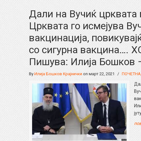
Дали на Вучиќ црквата м
Црквата го исмејува Ву
вакцинација, повикувај
со сигурна вакцина….
Пишува: Илија Бошков 
By
Илија Бошков Крајнички
on март 22, 2021
/
ПОЧЕТНА
Дал
Вуч
ва
Или
јут
пов