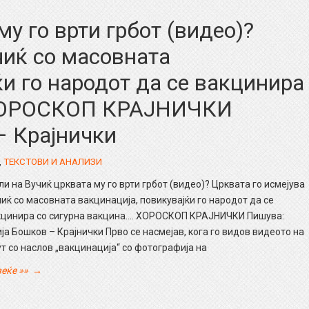
у го врти грбот (видео)?
чиќ со масовната
ќи го народот да се вакцинира
 ХОРОСКОП КРАЈНИЧКИ
– Крајнички
,
ТЕКСТОВИ И АНАЛИЗИ
и на Вучиќ црквата му го врти грбот (видео)? Црквата го исмејува
иќ со масовната вакцинација, повикувајќи го народот да се
кцинира со сигурна вакцина…. ХОРОСКОП КРАЈНИЧКИ Пишува:
ја Бошков – Крајнички Прво се насмејав, кога го видов видеото на
ут со наслов „вакцинација“ со фотографија на
еќе »»
→