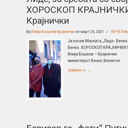
ХОРОСКОП КРАЈНИЧКИ 
Крајнички
By
Илија Бошков Крајнички
on март 25, 2021
/
ПОЧЕТНА
Ја носев Маската „Лиде- Венко 
Венко. ХОРОСКОП КРАЈНИЧКИ П
Илија Бошков – Крајнички Ма
министерот Венко Филипче.
повеќе »»
→