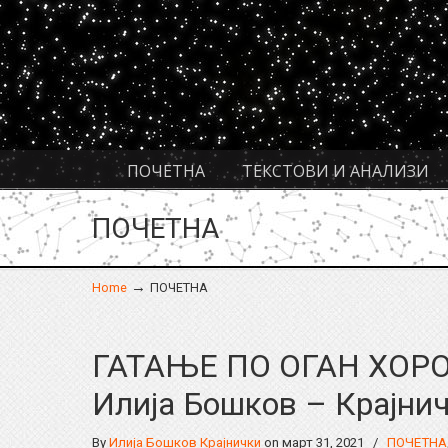
Navigation
ПОЧЕТНА
ТЕКСТОВИ И АНАЛИЗИ
ПОЧЕТНА
→
Home
ПОЧЕТНА
ГАТАЊЕ ПО ОГАН ХОР
Илија Бошков – Крајни
By
Илија Бошков Крајнички
on март 31, 2021
/
ПОЧЕТНА