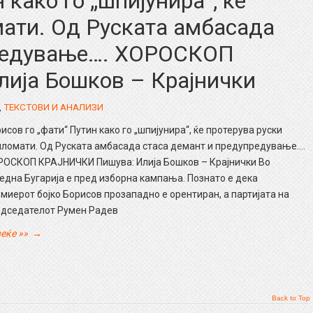
 како го „шпијунира“, ќе
мати. Од Руската амбасада
предување…. ХОРОСКОП
ија Бошков – Крајнички
,
ТЕКСТОВИ И АНАЛИЗИ
исов го „фати“ Путин како го „шпијунира“, ќе протерува руски
ломати. Од Руската амбасада стаса демант и предупредување….
ОСКОП КРАЈНИЧКИ Пишува: Илија Бошков – Крајнички Во
една Бугарија е пред изборна кампања. Познато е дека
миерот бојко Борисов прозападно е орентиран, а партијата на
едседателот Румен Радев
еќе »»
→
Back to Top