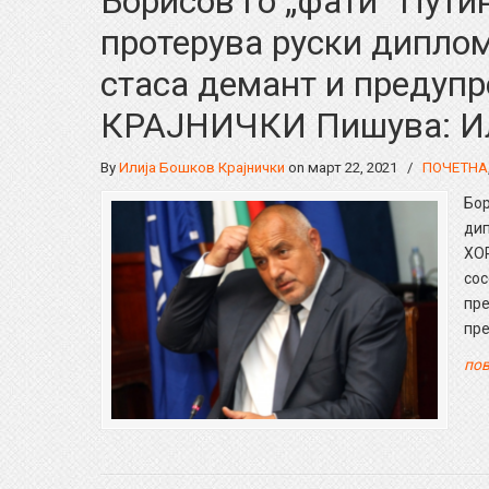
Борисов го „фати“ Путин
протерува руски дипло
стаса демант и преду
КРАЈНИЧКИ Пишува: Ил
By
Илија Бошков Крајнички
on март 22, 2021
/
ПОЧЕТНА
Бор
дип
ХОР
сос
пре
пр
пов