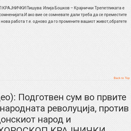
КРАЈНИЧКИ Пишува: Илија Бошков – Крајнички Трепетликата е
сомненијата.И ако вие се сомневате дали треба да се преместите
 нова работа т.е. одново да го промените вашиот живот,обратете
Back to Top
о): Подготвен сум во првите
 народната револуција, против
онскиот народ и
. ХОРОСКОП КРАЈНИЧКИ