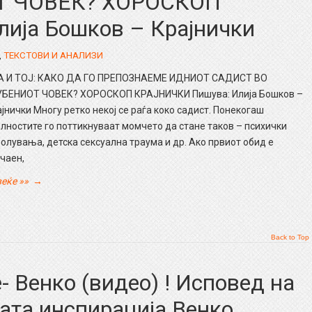
Т ЧОВЕК? ХОРОСКОП
ија Бошков – Крајнички
,
ТЕКСТОВИ И АНАЛИЗИ
А И ТОЈ: КАКО ДА ГО ПРЕПОЗНАЕМЕ ИДНИОТ САДИСТ ВО
БЕНИОТ ЧОВЕК? ХОРОСКОП КРАЈНИЧКИ Пишува: Илија Бошков –
јнички Многу ретко некој се раѓа коко садист. Понекогаш
лностите го поттикнуваат момчето да стане таков – психички
олувања, детска сексуална траума и др. Ако првиот обид е
чаен,
еќе »»
→
Back to Top
- Венко (видео) ! Исповед на
јата инспирација Венко.