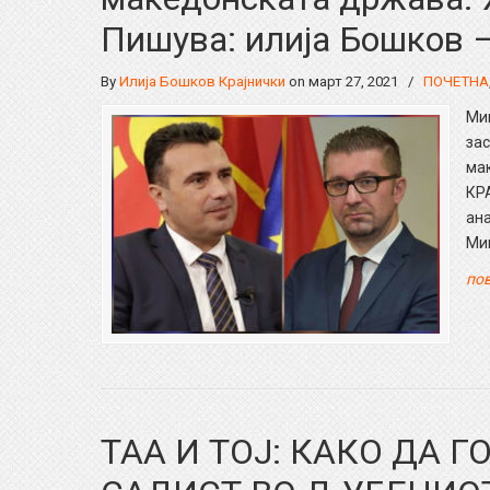
Пишува: илија Бошков 
By
Илија Бошков Крајнички
on март 27, 2021
/
ПОЧЕТНА
Миц
зас
ма
КР
ан
Ми
пов
ТАА И ТОЈ: КАКО ДА 