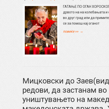
ГАТАЊЕ ПО ОГАН ХОРОСКОП 
дрвото на на колебањата и 
во друг град или да примите
се за помош кај оганот
повеќе »»
→
Мицковски до Заев(виде
редови, да застанам во
уништувањето на макед
македонската држава