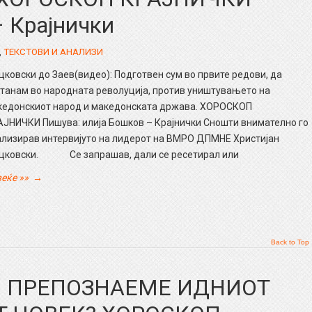
– Крајнички
,
ТЕКСТОВИ И АНАЛИЗИ
ковски до Заев(видео): Подготвен сум во првите редови, да
танам во народната револуција, против уништувањето на
кедонскиот народ и македонската држава. ХОРОСКОП
АЈНИЧКИ Пишува: илија Бошков – Крајнички Сношти внимателно го
ализирав интервијуто на лидерот на ВМРО ДПМНЕ Христијан
цковски. Се запрашав, дали се ресетирал или
еќе »»
→
Back to Top
ГО ПРЕПОЗНАЕМЕ ИДНИОТ