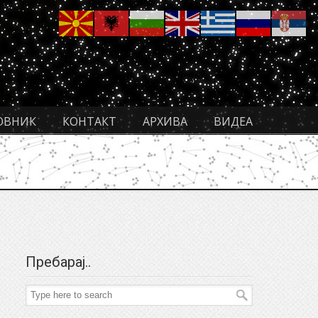
ОВНИК
КОНТАКТ
АРХИВА
ВИДЕА
Пребарај..