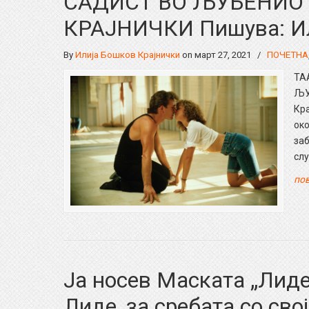
САДИСТ ВО ЉУБЕНИО
КРАЈНИЧКИ Пишува: Ил
By
Илија Бошков Крајнички
on март 27, 2021
/
ПОЧЕТНА
ТА
ЉУ
Кра
око
заб
слу
пов
Ја носев Маската „Лиде
Лиде, за сребата со сво