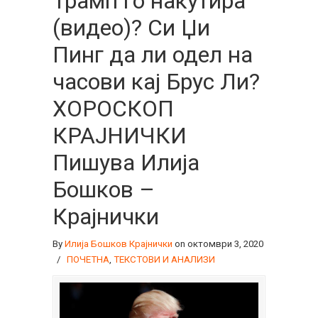
Трамп го накутира
(видео)? Си Џи
Пинг да ли одел на
часови кај Брус Ли?
ХОРОСКОП
КРАЈНИЧКИ
Пишува Илија
Бошков –
Крајнички
By
Илија Бошков Крајнички
on октомври 3, 2020
/
ПОЧЕТНА
,
ТЕКСТОВИ И АНАЛИЗИ