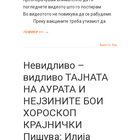
погледнете видеото што го постирам.
Во видеотото не повикува да се рабудеме.
Преку вакцините треба утизмот да
повеќе »»
→
Back to Top
Невидливо –
видливо ТАЈНАТА
НА АУРАТА И
НЕЈЗИНИТЕ БОИ
ХОРОСКОП
КРАЈНИЧКИ
Пишува: Илија