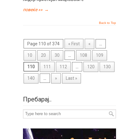
повеќе »»
→
Back to Top
Page 110 of 374
« First
«
...
10
20
30
...
108
109
110
111
112
...
120
130
140
...
»
Last »
Пребарај..