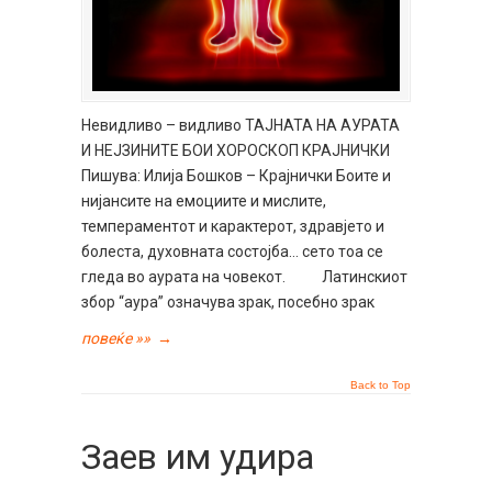
Невидливо – видливо ТАЈНАТА НА АУРАТА
И НЕЈЗИНИТЕ БОИ ХОРОСКОП КРАЈНИЧКИ
Пишува: Илија Бошков – Крајнички Боите и
нијансите на емоциите и мислите,
темпераментот и карактерот, здравјето и
болеста, духовната состојба… сето тоа се
гледа во аурата на човекот. Латинскиот
збор “аура” означува зрак, посебно зрак
повеќе »»
→
Back to Top
Заев им удира