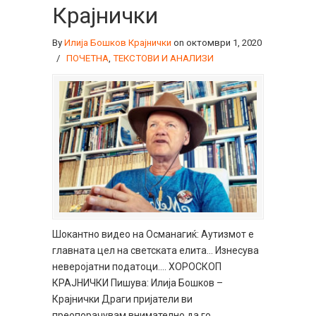
Крајнички
By
Илија Бошков Крајнички
on октомври 1, 2020
/
ПОЧЕТНА
,
ТЕКСТОВИ И АНАЛИЗИ
Шокантно видео на Османагиќ: Аутизмот е
главната цел на светската елита… Изнесува
неверојатни податоци…. ХОРОСКОП
КРАЈНИЧКИ Пишува: Илија Бошков –
Крајнички Драги пријатели ви
преопорачувам внимателно да го