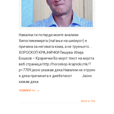
Навални ги потврди моите анализи:
Хипогликемијата (паѓање на шеќерот) е
причина за неговата кома, а не труењето….
ХОРОСКОП КРАЈНИЧКИ Пишува: Илија
Бошков – Крајнички Во мојот текст на мојота
веб страница http://horoskop-krajnicki.mk/?
p=7709 јасно укажав дека Навални не отруен
е дека причината е диебетисот. Јасно
кажав дека
повеќе »»
→
Back to Top