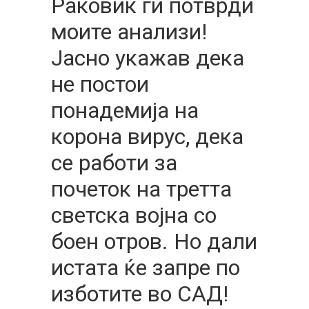
Раковиќ ги потврди
моите анализи!
Јасно укажав дека
не постои
понадемија на
корона вирус, дека
се работи за
почеток на третта
светска војна со
боен отров. Но дали
истата ќе запре по
изботите во САД!