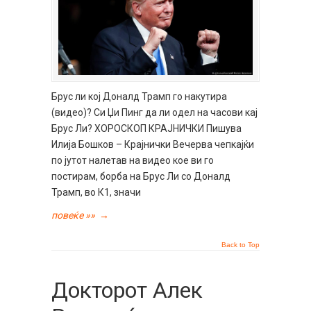
Брус ли кој Доналд Трамп го накутира
(видео)? Си Џи Пинг да ли одел на часови кај
Брус Ли? ХОРОСКОП КРАЈНИЧКИ Пишува
Илија Бошков – Крајнички Вечерва чепкајќи
по јутот налетав на видео кое ви го
постирам, борба на Брус Ли со Доналд
Трамп, во К1, значи
повеќе »»
→
Back to Top
Докторот Алек