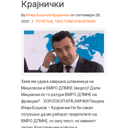
Крајнички
By
Илија Бошков Крајнички
on септември 28,
2020
/
ПОЧЕТНА
,
ТЕКСТОВИ И АНАЛИЗИ
Заев им удира завршна шлаканица на
Мицковски и ВМРО ДПМНЕ (видео)! Дали
Мицквски ќе го ратури ВМРО ДПМНЕ на
фракции?… ХОРОСКОП КРАЈНИЧКИ Пишува:
Илија Бошков – Крајнички Не би сакал
погрешно да ме раберат пријателите на
ВМРО ДПМНЕ, со овој текст, но нивниот
лидер Христијан мицковски е