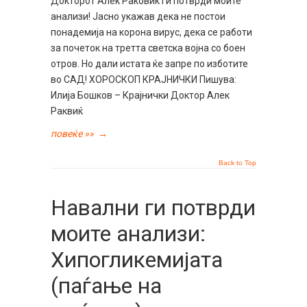
Докторот Алек Раковиќ ги потврди моите
анализи! Јасно укажав дека не постои
понадемија на корона вирус, дека се работи
за почеток на третта светска војна со боен
отров. Но дали истата ќе запре по изботите
во САД! ХОРОСКОП КРАЈНИЧКИ Пишува:
Илија Бошков – Крајнички Доктор Алек
Раквиќ
повеќе »»
→
Back to Top
Навални ги потврди
моите анализи:
Хипогликемијата
(паѓање на