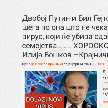
Двобој Путин и Бил Гејт
шега по она што не чека
вирус, који ќе убива од
семејства…….. ХОРОСК
Илија Бошков –Крајнич
By
Илија Бошков Крајнички
on јануари 14, 2021
/
ПОЧЕТ
Дво
не 
на
Бо
ода
пов