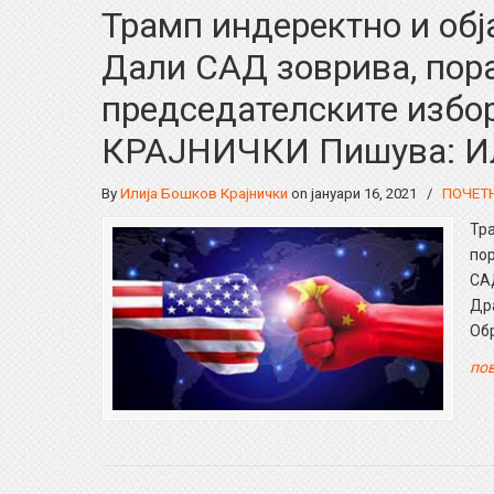
Трамп индеректно и обја
Дали САД зоврива, пор
председателските изб
КРАЈНИЧКИ Пишува: Ил
By
Илија Бошков Крајнички
on јануари 16, 2021
/
ПОЧЕТ
Тра
пор
СА
Дра
Обр
пов