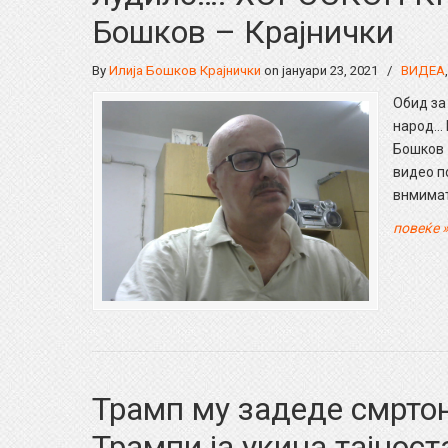
Бошков – Крајнички
By
Илија Бошков Крајнички
on јануари 23, 2021
/
ВИДЕА
Обид за
народ… 
Бошков 
видео 
внмимат
повеќе 
Трамп му задеде смртон
Трампи ја укина тајност