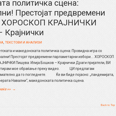
та политичка сцена:
лни! Престојат предвремени
…. ХОРОСКОП КРАЈНИЧКИ
– Крајнички
НА
,
ТЕКСТОВИ И АНАЛИЗИ
тската и македонската политичка сцена: Провидна игра со
вални! Престојат предвремени парламетарни избори…. ХОРОСКОП
ЈНИЧКИ Пишува: Илија Бошков – Крајнички Драги пријатели, ВИ
стирам мое обраќање преку видео. ЦИ предлагам
имателно да го погледнете. Ќе ви биде појасно: „пандемијата,
ферата Навални“, македонската политичка сцена.
еќе »»
→
Back to Top