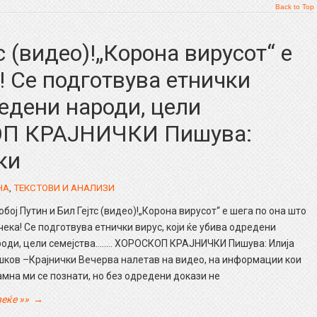
Back to Top
с (видео)!„Корона вирусот“ е
! Се подготвува етнички
редени народи, цели
ОП КРАЈНИЧКИ Пишува:
ки
НА
,
ТЕКСТОВИ И АНАЛИЗИ
бој Путин и Бил Гејтс (видео)!„Корона вирусот“ е шега по она што
чека! Се подготвува етнички вирус, који ќе убива одредени
роди, цели семејства…….. ХОРОСКОП КРАЈНИЧКИ Пишува: Илија
шков –Крајнички Вечерва налетав на видео, на информации кои
мна ми се познати, но без одредени докази не
еќе »»
→