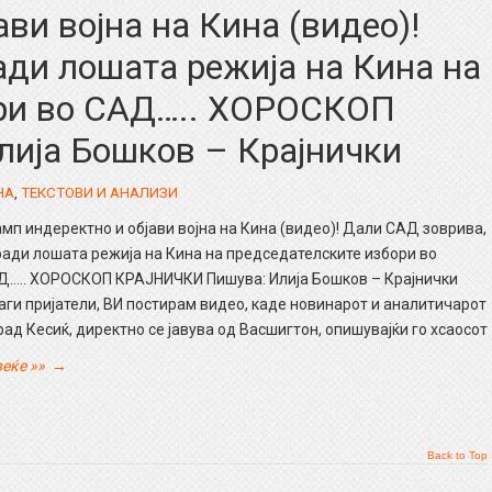
ви војна на Кина (видео)!
ади лошата режија на Кина на
ори во САД….. ХОРОСКОП
ија Бошков – Крајнички
НА
,
ТЕКСТОВИ И АНАЛИЗИ
мп индеректно и објави војна на Кина (видео)! Дали САД зоврива,
ади лошата режија на Кина на председателските избори во
Д….. ХОРОСКОП КРАЈНИЧКИ Пишува: Илија Бошков – Крајнички
ги пријатели, ВИ постирам видео, каде новинарот и аналитичарот
ад Кесиќ, директно се јавува од Васшигтон, опишувајќи го хсаосот
еќе »»
→
Back to Top