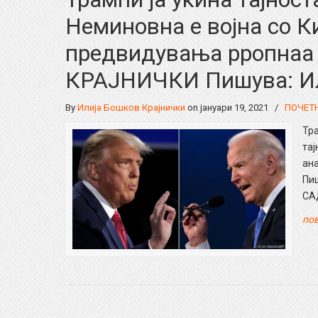
Неминовна е војна со К
предвидувања рропнаа
КРАЈНИЧКИ Пишува: Ил
By
Илија Бошков Крајнички
on јануари 19, 2021
/
ПОЧЕТ
Тра
тај
ан
Пиш
СА
пов