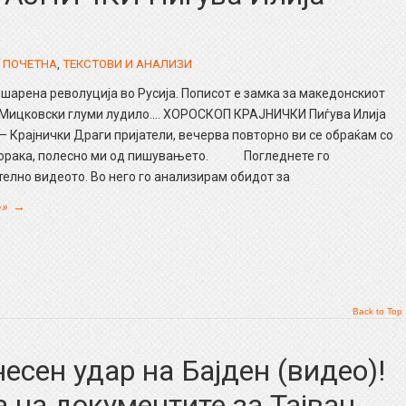
,
ПОЧЕТНА
,
ТЕКСТОВИ И АНАЛИЗИ
 шарена револуција во Русија. Пописот е замка за македонскиот
Мицковски глуми лудило…. ХОРОСКОП КРАЈНИЧКИ Пиѓува Илија
– Крајнички Драги пријатели, вечерва повторно ви се обраќам со
порака, полесно ми од пишувањето. Погледнете го
елно видеото. Во него го анализирам обидот за
»»
→
Back to Top
есен удар на Бајден (видео)!
а на документите за Тајван.