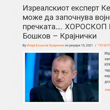
Изреалскиот експерт Ке
може да започнува војни
пречката…. ХОРОСКОП 
Бошков – Крајнички
By
Илија Бошков Крајнички
on јануари 15, 2021
/
ПОЧЕТ
Изр
зап
КР
тв
изр
до
пов