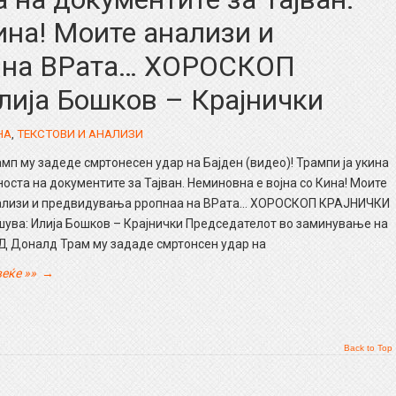
ина! Моите анализи и
 на ВРата… ХОРОСКОП
ија Бошков – Крајнички
НА
,
ТЕКСТОВИ И АНАЛИЗИ
мп му задеде смртонесен удар на Бајден (видео)! Трампи ја укина
носта на документите за Тајван. Неминовна е војна со Кина! Моите
ализи и предвидувања рропнаа на ВРата… ХОРОСКОП КРАЈНИЧКИ
ува: Илија Бошков – Крајнички Председателот во заминување на
Д Доналд Трам му зададе смртонсен удар на
еќе »»
→
Back to Top