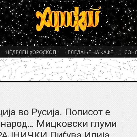
НЕДЕЛЕН ХОРОСКОП
ГЛЕДАЊЕ НА КАФЕ
СОН
ија во Русија. Пописот е
 народ… Мицковски глуми
РАЈНИЧКИ Пиѓува Илија