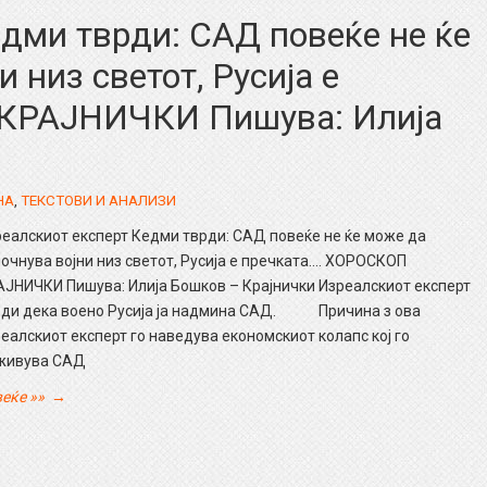
дми тврди: САД повеќе не ќе
 низ светот, Русија е
КРАЈНИЧКИ Пишува: Илија
НА
,
ТЕКСТОВИ И АНАЛИЗИ
еалскиот експерт Кедми тврди: САД повеќе не ќе може да
очнува војни низ светот, Русија е пречката…. ХОРОСКОП
АЈНИЧКИ Пишува: Илија Бошков – Крајнички Изреалскиот експерт
рди дека воено Русија ја надмина САД. Причина з ова
еалскиот експерт го наведува економскиот колапс кој го
живува САД
еќе »»
→