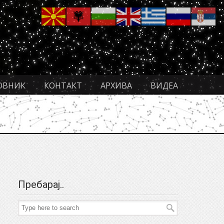
ОВНИК
КОНТАКТ
АРХИВА
ВИДЕА
Пребарај..