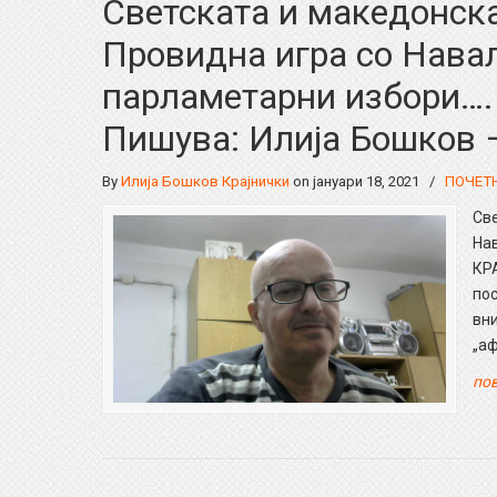
Светската и македонска
Провидна игра со Нава
парламетарни избори
Пишува: Илија Бошков 
By
Илија Бошков Крајнички
on јануари 18, 2021
/
ПОЧЕТ
Све
На
КРА
по
вн
„а
пов