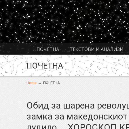
Navigation
ПОЧЕТНА
ТЕКСТОВИ И АНАЛИЗИ
ПОЧЕТНА
→
Home
ПОЧЕТНА
Обид за шарена револуц
замка за македонскиот
лудило…. ХОРОСКОП К