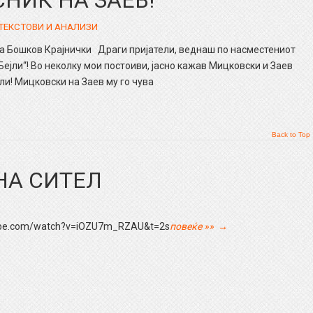
НИК НА ЗАЕВ!
ТЕКСТОВИ И АНАЛИЗИ
Бошков Крајнички Драги пријатели, веднаш по насместениот
Бејли“! Во неколку мои постоиви, јасно кажав Мицковски и Заев
ли! Мицковски на Заев му го чува
Back to Top
НА СИТЕЛ
ube.com/watch?v=iOZU7m_RZAU&t=2s
повеќе »»
→