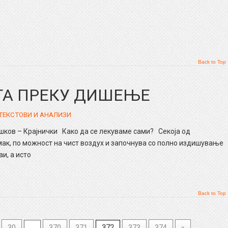
Back to Top
ТА ПРЕКУ ДИШЕЊЕ
ТЕКСТОВИ И АНАЛИЗИ
в – Крајнички Како да се лекуваме сами? Секоја од
мак, по можност на чист воздух и започнува со полно издишување
и, а исто
Back to Top
30
...
370
371
372
373
374
»