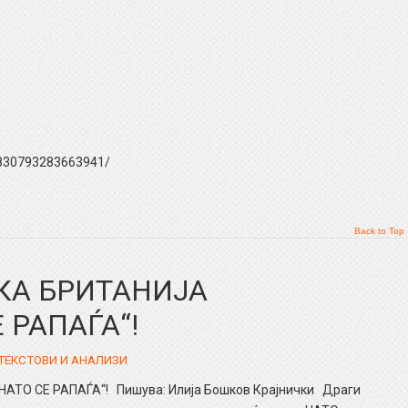
/830793283663941/
Back to Top
КА БРИТАНИЈА
 РАПАЃА“!
ТЕКСТОВИ И АНАЛИЗИ
ТО СЕ РАПАЃА“! Пишува: Илија Бошков Крајнички Драги