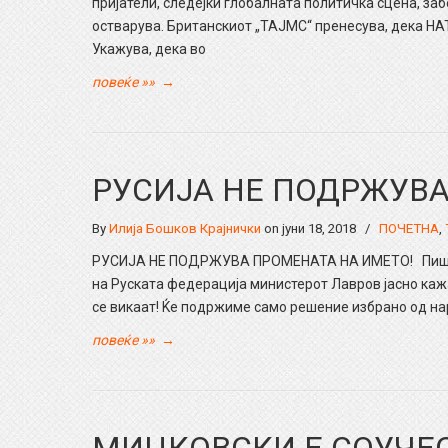
пријатели, следејќи глобалната политичка сцена, з
остварува. Британскиот „ТАЈМС“ пренесува, дека НАТ
Укажува, дека во
повеќе »»
→
РУСИЈА НЕ ПОДРЖУВА
By
Илија Бошков Крајнички
on јуни 18, 2018
/
ПОЧЕТНА
,
РУСИЈА НЕ ПОДРЖУВА ПРОМЕНАТА НА ИМЕТО! Пишува
на Руската федерација министерот Лавров јасно каж
се викаат! Ќе подржиме само решение избрано од на
повеќе »»
→