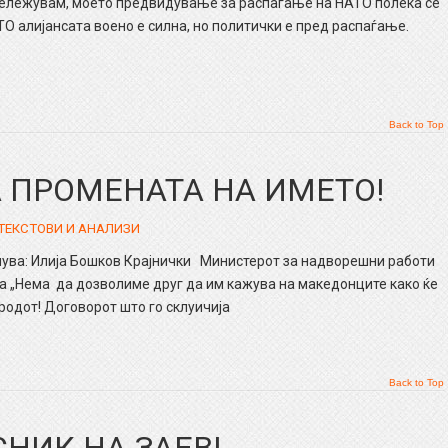
абележувам, моето предвидување за распаѓање на НАТО полека се
О алијансата воено е силна, но политички е пред распаѓање.
Back to Top
 ПРОМЕНАТА НА ИМЕТО!
ТЕКСТОВИ И АНАЛИЗИ
: Илија Бошков Крајнички Министерот за надворешни работи
а „Нема да дозволиме друг да им кажува на македонците како ќе
родот! Договорот што го склуичија
Back to Top