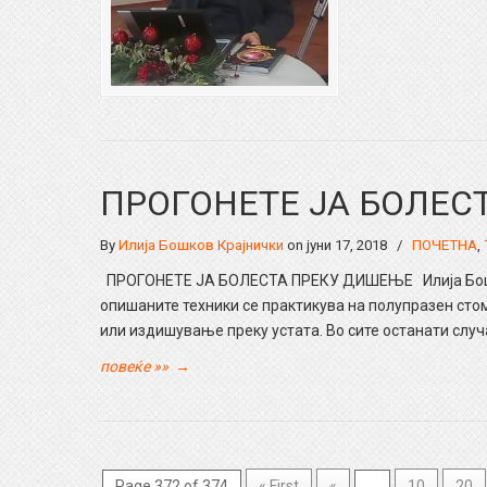
ПРОГОНЕТЕ ЈА БОЛЕС
By
Илија Бошков Крајнички
on јуни 17, 2018
/
ПОЧЕТНА
,
ПРОГОНЕТЕ ЈА БОЛЕСТА ПРЕКУ ДИШЕЊЕ Илија Бошко
опишаните техники се практикува на полупразен сто
или издишување преку устата. Во сите останати случа
повеќе »»
→
Page 372 of 374
« First
«
...
10
20