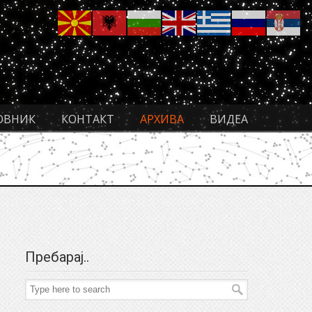
ОВНИК
КОНТАКТ
АРХИВА
ВИДЕА
Пребарај..