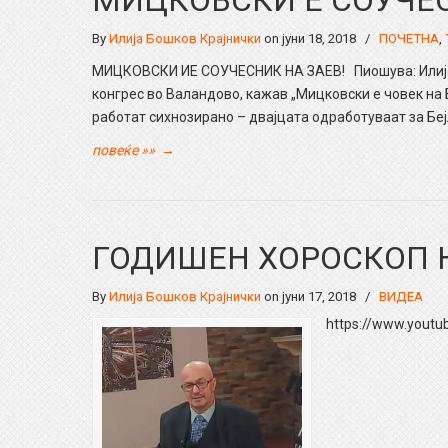
МИЦКОВСКИ Е СОУЧЕС
By
Илија Бошков Крајнички
on јуни 18, 2018
/
ПОЧЕТНА
,
МИЦКОВСКИ ИЕ СОУЧЕСНИК НА ЗАЕВ! Пиошува: Илија 
конгрес во Валандово, кажав „Мицковски е човек на 
работат сихнозирано – двајцата одработуваат за Беј
повеќе »»
→
ГОДИШЕН ХОРОСКОП 
By
Илија Бошков Крајнички
on јуни 17, 2018
/
ВИДЕА
https://www.yout