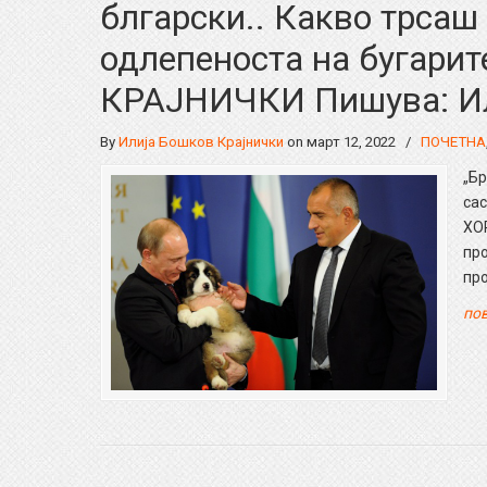
блгарски.. Какво трсаш
одлепеноста на бугарите
КРАЈНИЧКИ Пишува: Ил
By
Илија Бошков Крајнички
on март 12, 2022
/
ПОЧЕТНА
„Бр
сас
ХО
про
про
пов