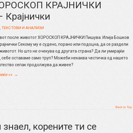
 ХОРОСКОП КРАЈНИЧКИ
– Крајнички
,
ТЕКСТОВИ И АНАЛИЗИ
вот после животот ХОРОСКОП КРАЈНИЧКИ Пишува: Илија Бошков
рајнички Секому му е судено, порано или подоцна, да се раздели
животот. Но што не очекува од другата страна? Да ли умирајќи
 себе оставаме само труп? Можеби некаква честичка од нашето
штество сепак продолжува да живее?
еќе »»
→
Back to Top
 знаел, корените ти се