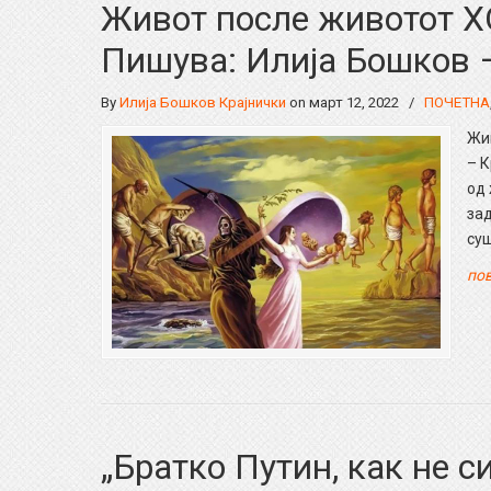
Живот после животот
Пишува: Илија Бошков 
By
Илија Бошков Крајнички
on март 12, 2022
/
ПОЧЕТНА
Жи
– К
од 
зад
су
пов
„Братко Путин, как не си