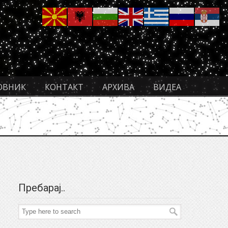
ОВНИК
КОНТАКТ
АРХИВА
ВИДЕА
Пребарај..