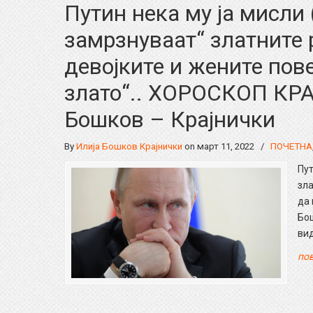
Путин нека му ја мисли 
замрзнуваат“ златните р
девојките и жените пове
злато“.. ХОРОСКОП КР
Бошков – Крајнички
By
Илија Бошков Крајнички
on март 11, 2022
/
ПОЧЕТНА
Пут
зла
да 
Бош
вид
пов