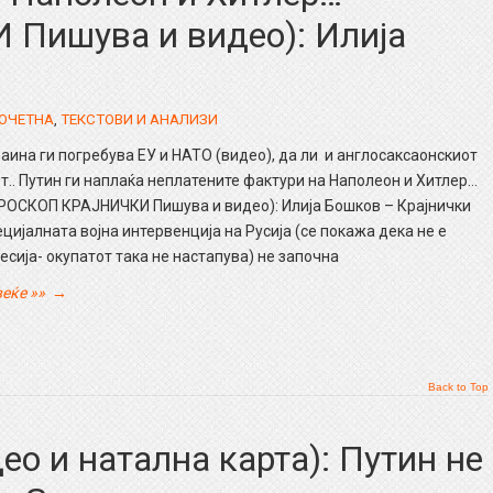
ишува и видео): Илија
ОЧЕТНА
,
ТЕКСТОВИ И АНАЛИЗИ
аина ги погребува ЕУ и НАТО (видео), да ли и англосаксаонскиот
т.. Путин ги наплаќа неплатените фактури на Наполеон и Хитлер…
РОСКОП КРАЈНИЧКИ Пишува и видео): Илија Бошков – Крајнички
цијалната војна интервенција на Русија (се покажа дека не е
есија- окупатот така не настапува) не започна
еќе »»
→
Back to Top
ео и натална карта): Путин не