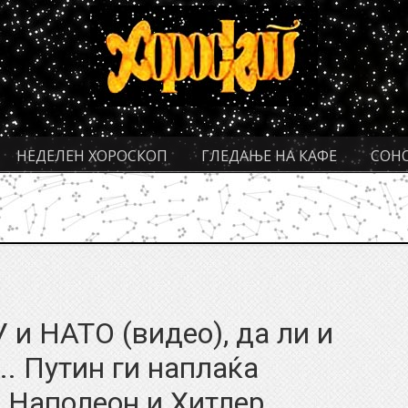
НЕДЕЛЕН ХОРОСКОП
ГЛЕДАЊЕ НА КАФЕ
СОН
 и НАТО (видео), да ли и
.. Путин ги наплаќа
а Наполеон и Хитлер…