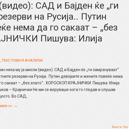
(видео): САД и Бајден ќе „ги
езерви на Русија.. Путин
ќе нема да го сакаат – „без
АЈНИЧКИ Пишува: Илија
,
ТЕКСТОВИ И АНАЛИЗИ
ин нека му ја мисли (видео): САД и Бајден ќе „ги замрзнуваат“
тните резерви на Русија.. Путин девојките и жените повеќе нема
го сакаат – „без злато“.. ХОРОСКОП КРАЈНИЧКИ Пишува: Илија
ков – Крајнички Не ми се веруваше кога го гледав и слушав
еото. Во САД,
еќе »»
→
Back to Top