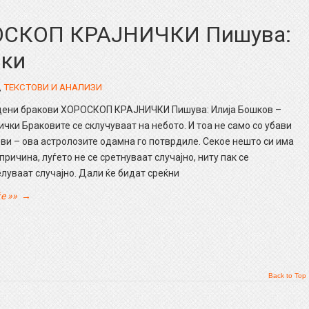
РОСКОП КРАЈНИЧКИ Пишува:
чки
,
ТЕКСТОВИ И АНАЛИЗИ
дени бракови ХОРОСКОП КРАЈНИЧКИ Пишува: Илија Бошков –
ички Браковите се склучуваат на небото. И тоа не само со убави
ви – ова астролозите одамна го потврдиле. Секое нешто си има
 причина, луѓето не се сретнуваат случајно, ниту пак се
луваат случајно. Дали ќе бидат среќни
е »»
→
Back to Top