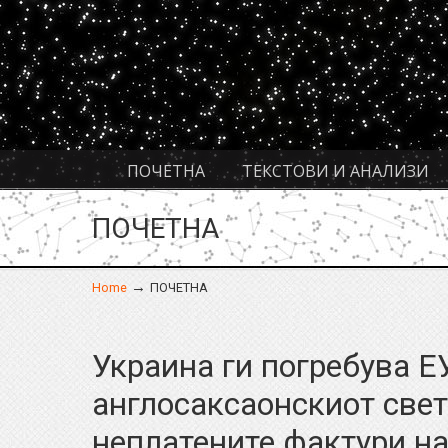
Navigation
ПОЧЕТНА
ТЕКСТОВИ И АНАЛИЗИ
ПОЧЕТНА
→
Home
ПОЧЕТНА
Украина ги погребува ЕУ
англосаксаонскиот свет
неплатените фактури н