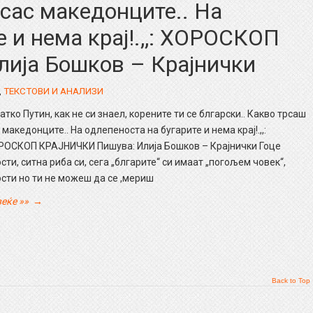
 сас македонците.. На
 и нема крај!.,,: ХОРОСКОП
ија Бошков – Крајнички
,
ТЕКСТОВИ И АНАЛИЗИ
атко Путин, как не си знаел, корените ти се блгарски.. Какво трсаш
 македонците.. На одлепеноста на бугарите и нема крај!.,,:
РОСКОП КРАЈНИЧКИ Пишува: Илија Бошков – Крајнички Гоце
сти, ситна риба си, сега „блгарите“ си имаат „погољем човек“,
сти но ти не можеш да се ,мериш
еќе »»
→
Back to Top