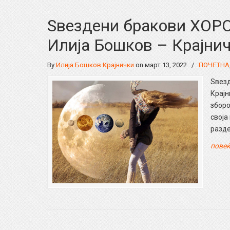
Ѕвездени бракови ХО
Илија Бошков – Крајни
By
Илија Бошков Крајнички
on март 13, 2022
/
ПОЧЕТНА
Ѕвез
Крајн
зборо
своја
разде
повеќ