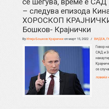
се шегува, време е САД 
– следува епизода Кина,
ХОРОСКОП КРАЈНИЧКИ П
Бошков- Крајнички
By
Илија Бошков Крајнички
on март 15, 2022
/
ВИДЕА
,
П
Говор на
САД и За
накаути
Крајнич
се случа
повеќе 