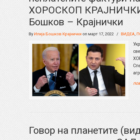
ХОРОСКОП КРАЈНИЧКИ П
Бошков – Крајнички
By
Илија Бошков Крајнички
on март 17, 2022
/
ВИДЕА
,
П
Укр
све
ХО
Спе
агр
пов
Говор на планетите (вид