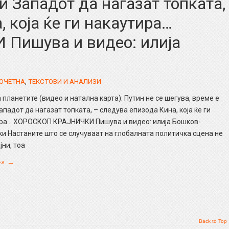
и Западот да нагазат топката,
 која ќе ги накаутира…
ишува и видео: илија
ОЧЕТНА
,
ТЕКСТОВИ И АНАЛИЗИ
 планетите (видео и натална карта): Путин не се шегува, време е
падот да нагазат топката, – следува епизода Кина, која ќе ги
ра… ХОРОСКОП КРАЈНИЧКИ Пишува и видео: илија Бошков-
ки Настаните што се случуваат на глобалната политичка сцена не
јни, тоа
»»
→
Back to Top