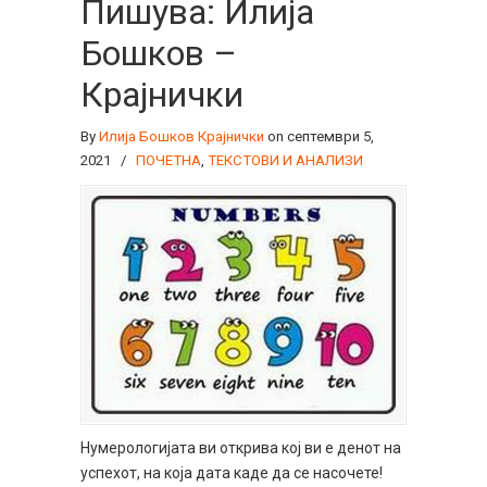
Пишува: Илија
Бошков –
Крајнички
By
Илија Бошков Крајнички
on септември 5,
2021
/
ПОЧЕТНА
,
ТЕКСТОВИ И АНАЛИЗИ
Нумерологијата ви открива кој ви е денот на
успехот, на која дата каде да се насочете!