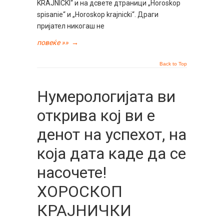
KRAJNICKI“ и на дсвете дтраници „Horoskop
spisanie“ и „Horoskop krajnicki“. Драги
пријател никогаш не
повеќе »»
→
Back to Top
Нумерологијата ви
открива кој ви е
денот на успехот, на
која дата каде да се
насочете!
ХОРОСКОП
КРАЈНИЧКИ