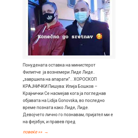
Понудената оставка на министерот
Филипче ја вознемери Лиде Лиде..
„завршила на апарати“… ХОРОСКОП
КРАЈНИЧКИ Пишува: Илија Бошков –
Крајнички Се насмејав кога ја погледнав
објавата на Lidija Gonovska, во последно
време позната како Лиде, Лиде.
Девојчето лично го познавам, пријател ми е
на фејзбук, и правев пред
повеќе »»
→