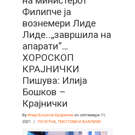
на министерот
Филипче ја
вознемери Лиде
Лиде..„завршила на
апарати“…
ХОРОСКОП
КРАЈНИЧКИ
Пишува: Илија
Бошков –
Крајнички
By
Илија Бошков Крајнички
on септември 11,
2021
/
ПОЧЕТНА
,
ТЕКСТОВИ И АНАЛИЗИ