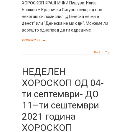
ХОРОСКОП КРАЈНИЧКИ Пишува: Илија
Бошков – Крајнички Сигурно секој од нас
некогаш си помислил: „Денеска не ми е
денот” или “Денеска не ми оди”. Можеме ли
воопшто однапред да ги одредиме
повеќе »»
→
Back to Top
НЕДЕЛЕН
ХОРОСКОП ОД 04-
ти септември- ДО
11–ти сештември
2021 година
ХОРОСКОП