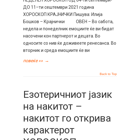
НЕДЕЛЕН ХОРОСКОП ОД 04-ти септември-
ДО 11–ти сештември 2021 година
ХОРОСКОП КРАЈНИЧКИ Пишува: Илија
Бошков – Крајнички ОВЕН – Во сабота,
недела и понеделник емоциите ќе ви бидат
насочени кон партнерот и децата. Во
односите со нив ќе доживеете ренесанса. Во
вторник и среда емоциите ќе ви
повеќе »»
→
Back to Top
Езотеричниот јазик
на накитот –
накитот го открива
карактерот