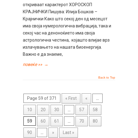
откриваат карактерот ХОРОСКОП
КРАЈНИЧКИ Пишува: Илија Бошков –
Крајнички Како што секој ден од месецот
има своја нумерологична вибрација, така и
секој час на деноноќието има своја
астрологична честина, којашто влијае врз
излачувањето на нашата биоенергија.
Важно е да знаеме,
повеќе »»
→
Back to Top
Page 59 of 371
« First
«
...
10
20
30
...
57
58
59
60
61
...
70
80
90
...
»
Last »