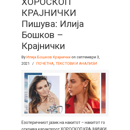
ХОРОСКОП
КРАЈНИЧКИ
Пишува: Илија
Бошков –
Крајнички
By
Илија Бошков Крајнички
on септември 3,
2021
/
ПОЧЕТНА
,
ТЕКСТОВИ И АНАЛИЗИ
Езотеричниот јазик на накитот – накитот го
открива карактерот ХОРОСКОП КРАЈНИЧКИ