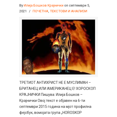
By
Илија Бошков Крајнички
on септември 5,
2021
/
ПОЧЕТНА
,
ТЕКСТОВИ И АНАЛИЗИ
ТРЕТИОТ АНТИХРИСТ НЕ Е МУСЛИМАН –
БРИТАНЕЦ ИЛИ АМЕРИКАНЕЦ Е! ХОРОСКОП
КРАЈНИЧКИ Пишува: Илија Бошков –
Крајнички Овој текст е објавен на 6-ти
септември 2015 година на мјот профилна
фејсбук, вомојата група „HOROSKOP