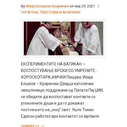
By
Илија Бошков Крајнички
on мај 29, 2021
/
ПОЧЕТНА
,
ТЕКСТОВИ И АНАЛИЗИ
ЕКСПЕРИМЕНТИТЕ НА ВАТИКАН –
ВОСПОСТУВАЊЕ ВРСКИ СО УМРЕНИТЕ…
ХОРОСКОП КРАЈНИЧКИ Пишува: Илија
Бошков – Крајнички Двајца католички
свештеници, поддржани од Папата Пиј ЏИИ,
се обиделе да воспостават контакти со
упокоените души и да го докажат
постоењето на „оној” свет. Уште Томас
Едисон работел врз контактот со мртвите
повеќе »»
→