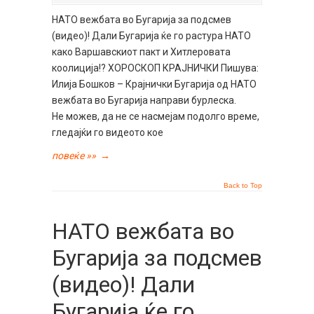
НАТО вежбата во Бугарија за подсмев
(видео)! Дали Бугарија ќе го растура НАТО
како Варшавскиот пакт и Хитлеровата
коолиција!? ХОРОСКОП КРАЈНИЧКИ Пишува:
Илија Бошков – Крајнички Бугарија од НАТО
вежбата во Бугарија направи бурлеска.
Не можев, да не се насмејам подолго време,
гледајќи го видеото кое
повеќе »»
→
Back to Top
НАТО вежбата во
Бугарија за подсмев
(видео)! Дали
Бугарија ќе го