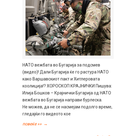
НАТО вежбата во Бугарија за подсмев
(видео)! Дали Бугарија ќе го растура НАТО
како Варшавскиот пакт и Хитлеровата
коолиција!? ХОРОСКОП КРАЈНИЧКИ Пишува:
Илија Бошков – Крајнички Бугарија од НАТО
вежбата во Бугарија направи бурлеска.
Не можев, да не се насмејам подолго време,
гледајќи го видеото кое
повеќе »»
→