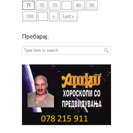
71
72
73
...
80
90
100
...
»
Last »
Пребарај..