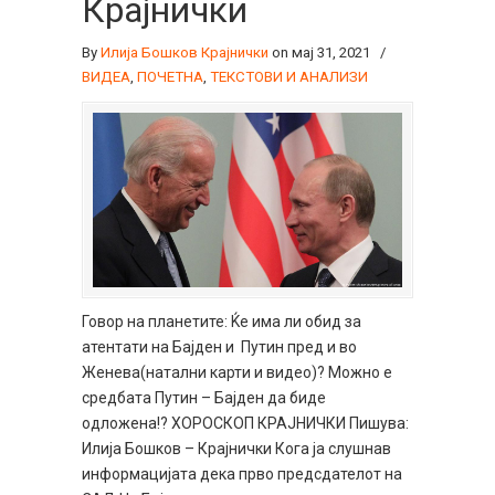
Крајнички
By
Илија Бошков Крајнички
on мај 31, 2021
/
ВИДЕА
,
ПОЧЕТНА
,
ТЕКСТОВИ И АНАЛИЗИ
Говор на планетите: Ќе има ли обид за
атентати на Бајден и Путин пред и во
Женева(натални карти и видео)? Можно е
средбата Путин – Бајден да биде
одложена!? ХОРОСКОП КРАЈНИЧКИ Пишува:
Илија Бошков – Крајнички Кога ја слушнав
информацијата дека прво предсдателот на