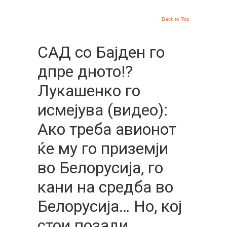
Back to Top
САД со Бајден го
дпре дното!?
Лукашенко го
исмејува (видео):
Ако треба авионот
ќе му го приземји
во Белорусија, го
кани на средба во
Белорусија… Но, кој
стои позади