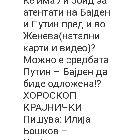
Ќе има ли обид за
атентати на Бајден
и Путин пред и во
Женева(натални
карти и видео)?
Можно е средбата
Путин – Бајден да
биде одложена!?
ХОРОСКОП
КРАЈНИЧКИ
Пишува: Илија
Бошков –