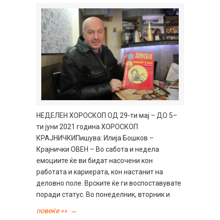
НЕДЕЛЕН ХОРОСКОП ОД 29-ти мај – ДО 5–
ти јуни 2021 година ХОРОСКОП
КРАЈНИЧКИПишува: Илија Бошков –
Крајнички ОВЕН – Во сабота и недела
емоциите ќе ви бидат насочени кон
работата и кариерата, кон настанит на
деловно поле. Врските ќе ги воспоставувате
поради статус. Во понеделник, вторник и
повеќе »»
→