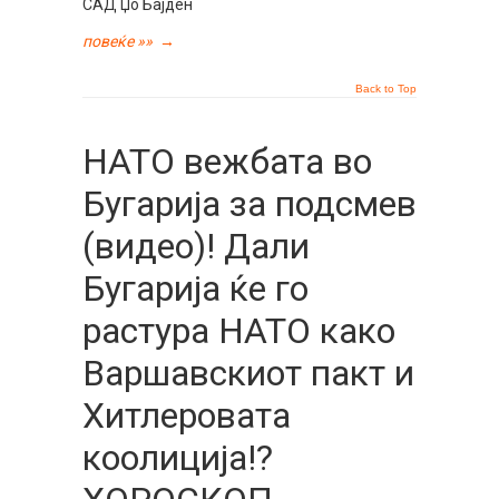
САД Џо Бајден
повеќе »»
→
Back to Top
НАТО вежбата во
Бугарија за подсмев
(видео)! Дали
Бугарија ќе го
растура НАТО како
Варшавскиот пакт и
Хитлеровата
коолиција!?