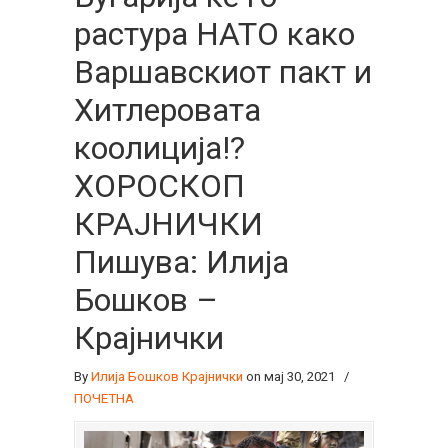
растура НАТО како
Варшавскиот пакт и
Хитлеровата
коолиција!?
ХОРОСКОП
КРАЈНИЧКИ
Пишува: Илија
Бошков –
Крајнички
By
Илија Бошков Крајнички
on мај 30, 2021
/
ПОЧЕТНА