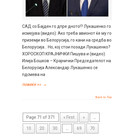
САД со Бајден го дпре дното!? Лукашенко го
исмејува (видео): Ако треба авионот ќе му го
приземји во Белорусија, го кани на средба во
Белорусија… Но, кој стои позади Лукашенко?
ХОРОСКОП КРАЈНИЧКИ Пишува и (видео):
Илија Бошков – Крајнички Председателот на
Белорусија Александар Лукашенко се
пдсмева на
повеќе »»
→
Back to Top
Page 71 of 371
« First
«
...
10
20
30
...
69
70