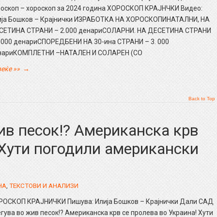
роскоп – хороскоп за 2024 година ХОРОСКОП КРАЈНЧКИ Видео:
ија Бошков – Крајнички ИЗРАБОТКА НА ХОРОСКОПИНАТАЛНИ, НА
СЕТИНА СТРАНИ – 2.000 денариСОЛАРНИ. НА ДЕСЕТИНА СТРАНИ
2.000 денариСПОРЕДБЕНИ НА 30-ина СТРАНИ – 3. 000
нариКОМПЛЕТНИ –НАТАЛЕН И СОЛАРЕН (СО
еќе »»
→
Back to Top
ив песок!? Американска крв
 Хути погодили американски
НА
,
ТЕКСТОВИ И АНАЛИЗИ
РОСКОП КРАЈНИЧКИ Пишува: Илија Бошков – Крајнички Дали САД
гува во жив песок!? Американска крв се пролева во Украина! Хути