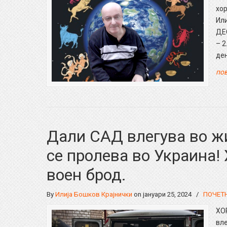
хо
Ил
ДЕ
– 
де
пов
Дали САД влегува во ж
се пролева во Украина!
воен брод.
By
Илија Бошков Крајнички
on јануари 25, 2024
/
ПОЧЕТ
ХО
вле