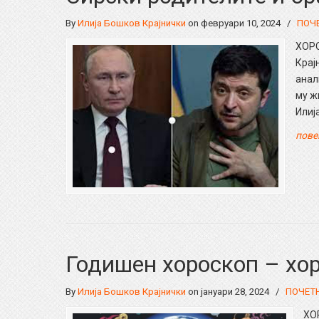
By
Илија Бошков Крајнички
on февруари 10, 2024
/
ПОЧ
ХОРО
Крај
анал
му ж
Илиј
пове
Годишен хороскоп – хор
By
Илија Бошков Крајнички
on јануари 28, 2024
/
ПОЧЕТ
ХО