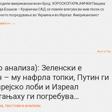
годили американски воен брод. ХОРОСКОП КРАЈНИЧКИ Пишува:
ја Бошков – Крајнички САД се повеќе влегува ви жив песок со
ното посредување во Украина и во Изреал. Американскиот
еќе »»
→
Back to Top
 анализа): Зеленски е
н – му нафрла топки, Путин ги
врејско лоби и Изреал
тањаху ги погребува…
НА
,
ТЕКСТОВИ И АНАЛИЗИ