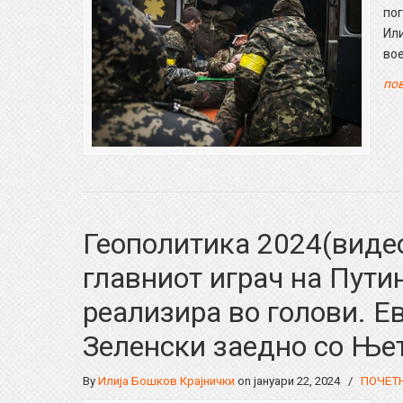
по
Или
вое
пов
Геополитика 2024(видео
главниот играч на Пути
реализира во голови. Е
Зеленски заедно со Ње
By
Илија Бошков Крајнички
on јануари 22, 2024
/
ПОЧЕТ