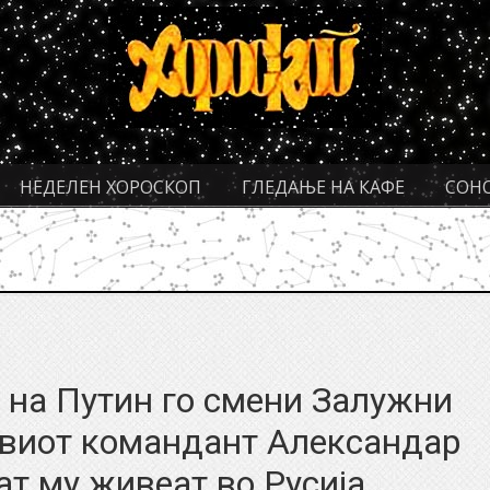
НЕДЕЛЕН ХОРОСКОП
ГЛЕДАЊЕ НА КАФЕ
СОН
 на Путин го смени Залужни
новиот командант Александар
ат му живеат во Русија….