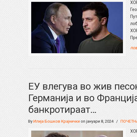
ХО
Гео
Пут
лоб
ХО
Пр
пов
ЕУ влегува во жив песок
Германија и во Франциј
банкротираат…
By
Илија Бошков Крајнички
on јануари 8, 2024
/
ПОЧЕТН
ХО