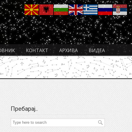
ОВНИК
КОНТАКТ
АРХИВА
ВИДЕА
Пребарај..