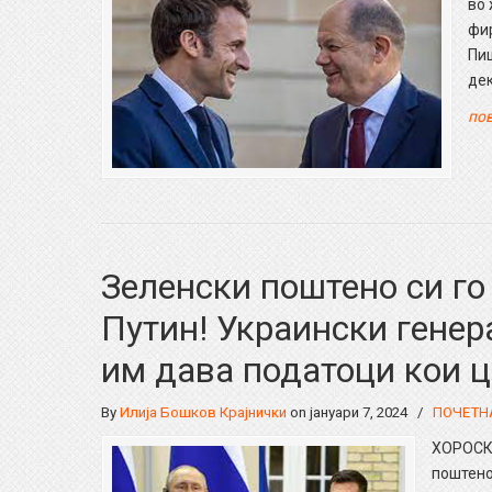
во 
фи
Пиш
дек
пов
Зеленски поштено си го
Путин! Украински генер
им дава податоци кои це
By
Илија Бошков Крајнички
on јануари 7, 2024
/
ПОЧЕТН
ХОРОСКО
поштено