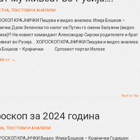
ЕТНА
,
ТЕКСТОВИ И АНАЛИЗИ
СКОП КРАЈНИЧКИ Пишува и видео анализа: Илија Бошков –
нички Дали Зеленски по налог на Путин го смени Залужни (видео
иза)!? На новиот командант Александар Сирски родителите и брат
ивеат во Русија…. ХОРОСКОП КРАЈНИЧКИ Пишува и видео анализа:
а Бошков – Крајнички Српскиот портал Излезе
ќе »»
→
Back to Top
оскоп за 2024 година
НА
,
ТЕКСТОВИ И АНАЛИЗИ
РОСКОП КРАЈНЧКИ Видео: Илија Бошков – Крајнички Годишен