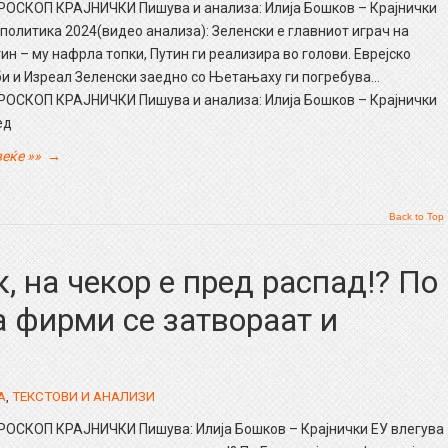
РОСКОП КРАЈНИЧКИ Пишува и анализа: Илија Бошков – Крајнички
политика 2024(видео анализа): Зеленски е главниот играч на
ин – му нафрла топки, Путин ги реализира во голови. Еврејско
и и Изреал Зеленски заедно со Њетањаху ги погребува…
РОСКОП КРАЈНИЧКИ Пишува и анализа: Илија Бошков – Крајнички
ед
еќе »»
→
Back to Top
, на чекор е пред распад!? По
а фирми се затвораат и
А
,
ТЕКСТОВИ И АНАЛИЗИ
РОСКОП КРАЈНИЧКИ Пишува: Илија Бошков – Крајнички ЕУ влегува