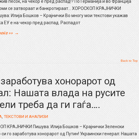
жив песок, на чекор е пред распад!? По Германија и во Франција
рми се затвораат и банкротираат… ХОРОСКОП КРАЈНИЧКИ
ува: Илија Бошков – Крајнички Во многу мои текстови укажав
а ЕУ е на чекор пред распад. Распадот
еќе »»
→
Back to Top
 заработува хонорарот од
ал: Нашата влада на русите
ли треба да ги гаѓа….
А
,
ТЕКСТОВИ И АНАЛИЗИ
П КРАЈНИЧКИ Пишува: Илија Бошков – Крајнички Зеленски
 си го заработува хонорарот од Путин! Украински генерал: Нашата